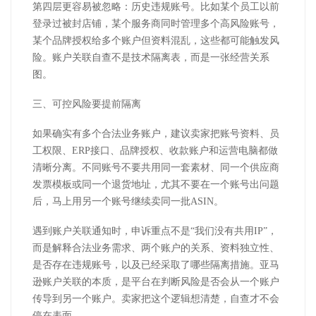
第四层更容易被忽略：历史违规账号。比如某个员工以前
登录过被封店铺，某个服务商同时管理多个高风险账号，
某个品牌授权给多个账户但资料混乱，这些都可能触发风
险。账户关联自查不是技术隔离表，而是一张经营关系
图。
三、可控风险要提前隔离
如果确实有多个合法业务账户，建议卖家把账号资料、员
工权限、
ERP
接口、品牌授权、收款账户和运营电脑都做
清晰分离。不同账号不要共用同一套素材、同一个供应商
发票模板或同一个退货地址，尤其不要在一个账号出问题
后，马上用另一个账号继续卖同一批
ASIN
。
遇到账户关联通知时，申诉重点不是
“
我们没有共用
IP”
，
而是解释合法业务需求、两个账户的关系、资料独立性、
是否存在违规账号，以及已经采取了哪些隔离措施。亚马
逊账户关联的本质，是平台在判断风险是否会从一个账户
传导到另一个账户。卖家把这个逻辑想清楚，自查才不会
停在表面。