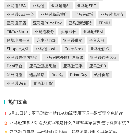
亚马逊FBA
亚马逊
亚马逊选品
亚马逊SEO
亚马逊deal平台
亚马逊新品推广
亚马逊政策
亚马逊清库存
亚马逊开店
亚马逊PrimeDay
亚马逊欧洲站
TEMU
TikTokShop
亚马逊税务
卖家成长
亚马逊FBM
跨境电商平台
东南亚市场
亚马逊跟卖
平台入驻
Shopee入驻
亚马逊posts
DeepSeek
亚马逊侵权
亚马逊关键词排名
亚马逊站外推广体系课
亚马逊春季大促
Deal平台
亚马逊选品思路
亚马逊旺季
亚马逊BD
站外引流
选品策略
Deal站
PrimeDay
站外促销
亚马逊Deal
亚马逊干货
热门文章
1
5月15日起：亚马逊欧洲站FBA物流费用下调与退货费全免解读
2
亚马逊加拿大站点资质审核是什么？哪些卖家需要进行资质审核？
3
亚马逊日用品Deal爆款打造指南：新品流量收割全链路策略