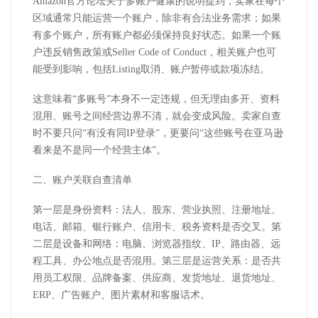
Amazon
官方论坛关于多账户健康的说明提到，卖家在每个
区域通常只能运营一个账户，除非有合法业务需求；如果
有多个账户，所有账户都必须保持良好状态。如果一个账
户违反销售政策或
Seller Code of Conduct
，相关账户也可
能受到影响，包括
Listing
取消、账户暂停或款项冻结。
这意味着
“
多账号
”
本身不一定违规，但无理由多开、资料
混用、账号之间经营边界不清，就会变成风险。卖家自查
时不要只问
“
有没有同
IP
登录
”
，更要问
“
这些账号在亚马逊
看来是不是同一个经营主体
”
。
二、账户关联自查清单
第一层是身份资料：法人、股东、营业执照、注册地址、
电话、邮箱、银行账户、信用卡、税务资料是否交叉。第
二层是设备和网络：电脑、浏览器指纹、
IP
、路由器、远
程工具、办公地点是否混用。第三层是运营关系：是否共
用员工权限、品牌备案、供应商、发货地址、退货地址、
ERP
、广告账户、图片素材和客服话术。