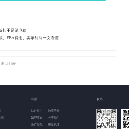
？老客户折扣不是清仓价
成、FBA费用、卖家利润一文看懂
返回列表
导航
联系
器
站外推广
跨境干货
电商
清理库存
关于我们
推广新品
渠道代理