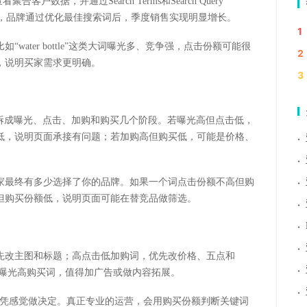
看聚合客户数据，并通过Search Terms和Search Query
也提到，品牌通过优化最佳搜索词后，季度销售实现明显增长。
1
ater bottle”这类大词曝光多、竞争强，点击份额可能很
2
，说明买家需求更明确。
3
是把一个搜索词拆成曝光、点击、加购和购买几个阶段。若曝光高但点击低，
低，说明页面承接有问题；若加购高但购买低，可能是价格、
·
·
·
家最终有多少选择了你的品牌。如果一个词点击份额不高但购
但购买份额低，说明页面可能在替竞品做筛选。
·
·
·
先改主图和标题；高点击低加购词，优先改价格、五点和
·
低曝光高购买词，值得加广告或做内容拓展。
·
是让卖家少凭感觉做决定。真正专业的运营，会用购买份额判断关键词