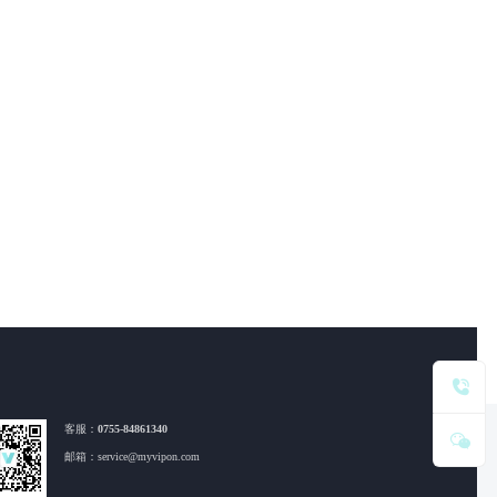
客服：
0755-84861340
邮箱：service@myvipon.com