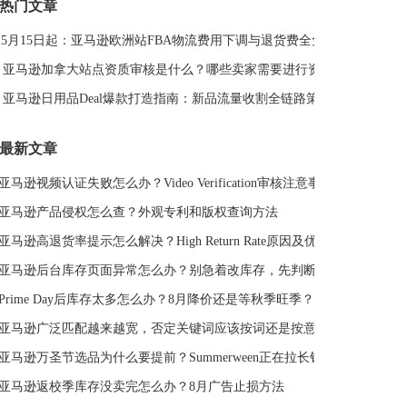
热门文章
DeepSeek
亚马逊侵权
亚马逊关键词排名
5月15日起：亚马逊欧洲站FBA物流费用下调与退货费全免解读
亚马逊站外推广体系课
亚马逊春季大促
Deal平台
亚马逊选品思路
亚马逊旺季
亚马逊BD
站外引流
亚马逊加拿大站点资质审核是什么？哪些卖家需要进行资质审核？
选品策略
Deal站
PrimeDay
站外促销
亚马逊日用品Deal爆款打造指南：新品流量收割全链路策略
亚马逊Deal
亚马逊干货
最新文章
亚马逊视频认证失败怎么办？Video Verification审核注意事项
亚马逊产品侵权怎么查？外观专利和版权查询方法
亚马逊高退货率提示怎么解决？High Return Rate原因及优化方法
亚马逊后台库存页面异常怎么办？别急着改库存，先判断是不是系统故障
Prime Day后库存太多怎么办？8月降价还是等秋季旺季？
亚马逊广泛匹配越来越宽，否定关键词应该按词还是按意图？
亚马逊万圣节选品为什么要提前？Summerween正在拉长销售周期
亚马逊返校季库存没卖完怎么办？8月广告止损方法