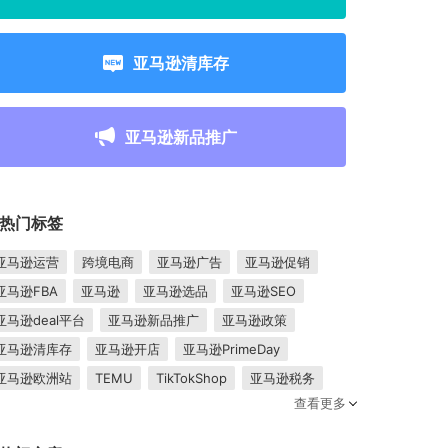
亚马逊清库存
亚马逊新品推广
热门标签
亚马逊运营
跨境电商
亚马逊广告
亚马逊促销
亚马逊FBA
亚马逊
亚马逊选品
亚马逊SEO
亚马逊deal平台
亚马逊新品推广
亚马逊政策
亚马逊清库存
亚马逊开店
亚马逊PrimeDay
亚马逊欧洲站
TEMU
TikTokShop
亚马逊税务
查看更多
卖家成长
亚马逊FBM
跨境电商平台
东南亚市场
亚马逊跟卖
平台入驻
Shopee入驻
亚马逊posts