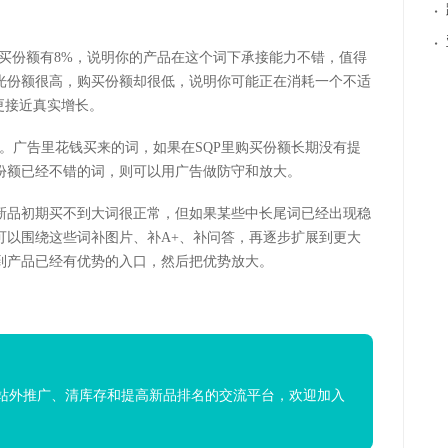
·
·
买份额有8%，说明你的产品在这个词下承接能力不错，值得
光份额很高，购买份额却很低，说明你可能正在消耗一个不适
更接近真实增长。
在一起看。广告里花钱买来的词，如果在SQP里购买份额长期没有提
份额已经不错的词，则可以用广告做防守和放大。
新品初期买不到大词很正常，但如果某些中长尾词已经出现稳
可以围绕这些词补图片、补A+、补问答，再逐步扩展到更大
到产品已经有优势的入口，然后把优势放大。
站外推广、清库存和提高新品排名的交流平台，欢迎加入