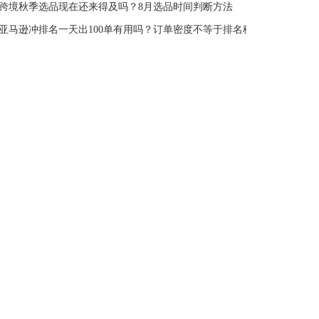
跨境秋季选品现在还来得及吗？8月选品时间判断方法
亚马逊冲排名一天出100单有用吗？订单密度不等于排名稳定