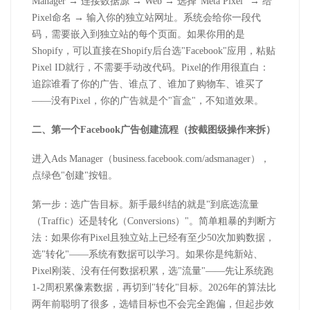
Manager
→ 连接数据源 →
Web
→ 选择
"Meta Pixel"
→ 给
Pixel
命名 → 输入你的独立站网址。系统会给你一段代
码，需要嵌入到独立站的每个页面。如果你用的是
Shopify
，可以直接在
Shopify
后台选
"Facebook"
应用，粘贴
Pixel ID
就行，不需要手动改代码。
Pixel
的作用很直白：
追踪谁看了你的广告、谁点了、谁加了购物车、谁买了
——没有
Pixel
，你的广告就是个
"
盲盒
"
，不知道效果。
二、第一个
Facebook
广告创建流程（按截图级操作来拆）
进入
Ads Manager
（
business.facebook.com/adsmanager
），
点绿色
"
创建
"
按钮。
第一步：选广告目标。新手最纠结的就是
"
到底选流量
（
Traffic
）还是转化（
Conversions
）
"
。简单粗暴的判断方
法：如果你有
Pixel
且独立站上已经有至少
50
次加购数据，
选
"
转化
"
——系统有数据可以学习。如果你是纯新站、
Pixel
刚装、没有任何数据积累，选
"
流量
"
——先让系统跑
1-2
周积累像素数据，再切到
"
转化
"
目标。
2026
年的算法比
两年前聪明了很多，选错目标也不会完全跑偏，但起步效