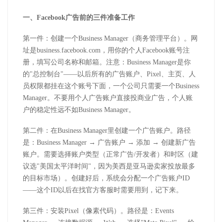
一、
Facebook
广告前的三件准备工作
第一件：创建一个
Business Manager
（商务管理平台）。网
址是
business.facebook.com
，用你的个人
Facebook
账号注
册，填写公司名称和邮箱。注意：
Business Manager
是你
的
"
总控制台
"
——以后所有的广告账户、
Pixel
、主页、人
员权限都挂在这个账号下面，一个公司只需要一个
Business
Manager
。不要用个人广告账户直接投商业广告，个人账
户的稳定性远不如
Business Manager
。
第二件：在
Business Manager
里创建一个广告账户。路径
是：
Business Manager
→ 广告账户 → 添加 → 创建新广告
账户。需要选择账户类型（正常广告
/
开发者）和时区（建
议选
"
美国太平洋时间
"
，因为美西是亚马逊卖家投放最多
的目标市场）。创建好后，系统会分配一个广告账户
ID
——这个
ID
以后在找官方客服时需要用到，记下来。
第三件：安装
Pixel
（像素代码）。路径是：
Events