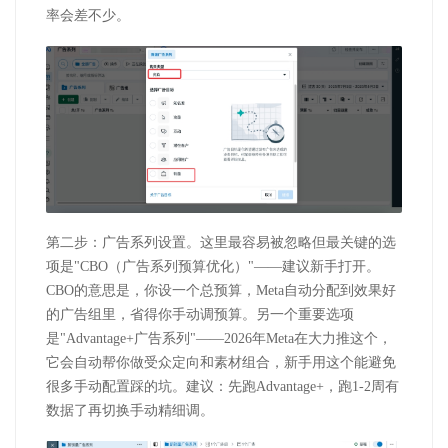
率会差不少。
第二步：广告系列设置。这里最容易被忽略但最关键的选
项是
"CBO
（广告系列预算优化）
"
——建议新手打开。
CBO
的意思是，你设一个总预算，
Meta
自动分配到效果好
的广告组里，省得你手动调预算。另一个重要选项
是
"Advantage+
广告系列
"
——
2026
年
Meta
在大力推这个，
它会自动帮你做受众定向和素材组合，新手用这个能避免
很多手动配置踩的坑。建议：先跑
Advantage+
，跑
1-2
周有
数据了再切换手动精细调。