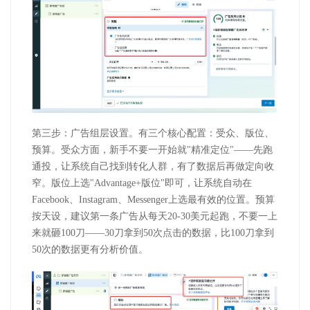
第三步：广告组层设置。有三个核心配置：受众、版位、
预算。受众方面，新手不要一开始就
"
精准定位
"
——先跑
通投，让系统自己找到转化人群，有了数据后再做定向收
窄。版位上选
"Advantage+
版位
"
即可，让系统自动在
Facebook
、
Instagram
、
Messenger
上选最有效的位置。预算
按天设，建议第一条广告从每天
20-30
美元起跑，不要一上
来就砸
100
刀——
30
刀拿到
50
次点击的数据，比
100
刀拿到
50
次的数据更有分析价值。