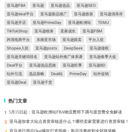
亚马逊FBA
亚马逊
亚马逊选品
亚马逊SEO
亚马逊deal平台
亚马逊新品推广
亚马逊政策
亚马逊清库存
亚马逊开店
亚马逊PrimeDay
亚马逊欧洲站
TEMU
TikTokShop
亚马逊税务
卖家成长
亚马逊FBM
跨境电商平台
东南亚市场
亚马逊跟卖
平台入驻
Shopee入驻
亚马逊posts
DeepSeek
亚马逊侵权
亚马逊关键词排名
亚马逊站外推广体系课
亚马逊春季大促
Deal平台
亚马逊选品思路
亚马逊旺季
亚马逊BD
站外引流
选品策略
Deal站
PrimeDay
站外促销
亚马逊Deal
亚马逊干货
热门文章
1
5月15日起：亚马逊欧洲站FBA物流费用下调与退货费全免解读
2
亚马逊加拿大站点资质审核是什么？哪些卖家需要进行资质审核？
3
亚马逊日用品Deal爆款打造指南：新品流量收割全链路策略