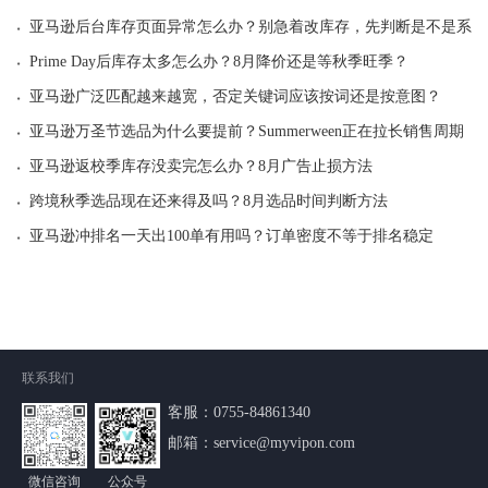
·
亚马逊后台库存页面异常怎么办？别急着改库存，先判断是不是系统
·
Prime Day后库存太多怎么办？8月降价还是等秋季旺季？
·
亚马逊广泛匹配越来越宽，否定关键词应该按词还是按意图？
·
亚马逊万圣节选品为什么要提前？Summerween正在拉长销售周期
·
亚马逊返校季库存没卖完怎么办？8月广告止损方法
·
跨境秋季选品现在还来得及吗？8月选品时间判断方法
·
亚马逊冲排名一天出100单有用吗？订单密度不等于排名稳定
联系我们
客服：
0755-84861340
邮箱：service@myvipon.com
微信咨询
公众号