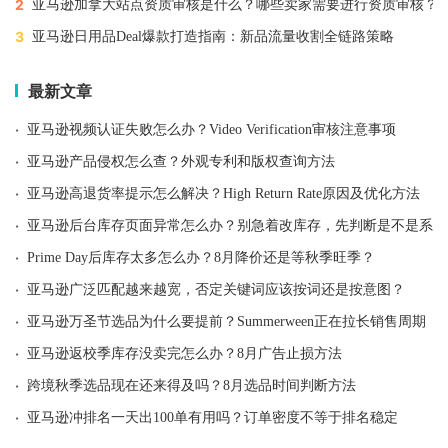
2
亚马逊加拿大站点资质审核是什么？哪些卖家需要进行资质审核？
3
亚马逊日用品Deal爆款打造指南：新品流量收割全链路策略
最新文章
·
亚马逊视频认证失败怎么办？Video Verification审核注意事项
·
亚马逊产品侵权怎么查？外观专利和版权查询方法
·
亚马逊高退货率提示怎么解决？High Return Rate原因及优化方法
·
亚马逊后台库存页面异常怎么办？别急着改库存，先判断是不是系统
·
Prime Day后库存太多怎么办？8月降价还是等秋季旺季？
·
亚马逊广泛匹配越来越宽，否定关键词应该按词还是按意图？
·
亚马逊万圣节选品为什么要提前？Summerween正在拉长销售周期
·
亚马逊返校季库存没卖完怎么办？8月广告止损方法
·
跨境秋季选品现在还来得及吗？8月选品时间判断方法
·
亚马逊冲排名一天出100单有用吗？订单密度不等于排名稳定