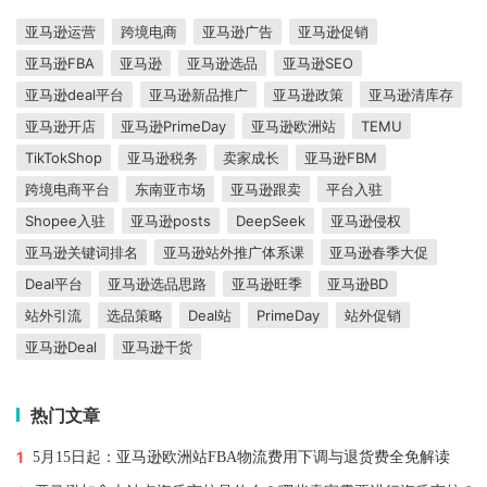
亚马逊运营
跨境电商
亚马逊广告
亚马逊促销
亚马逊FBA
亚马逊
亚马逊选品
亚马逊SEO
亚马逊deal平台
亚马逊新品推广
亚马逊政策
亚马逊清库存
亚马逊开店
亚马逊PrimeDay
亚马逊欧洲站
TEMU
TikTokShop
亚马逊税务
卖家成长
亚马逊FBM
跨境电商平台
东南亚市场
亚马逊跟卖
平台入驻
Shopee入驻
亚马逊posts
DeepSeek
亚马逊侵权
亚马逊关键词排名
亚马逊站外推广体系课
亚马逊春季大促
Deal平台
亚马逊选品思路
亚马逊旺季
亚马逊BD
站外引流
选品策略
Deal站
PrimeDay
站外促销
亚马逊Deal
亚马逊干货
热门文章
1
5月15日起：亚马逊欧洲站FBA物流费用下调与退货费全免解读