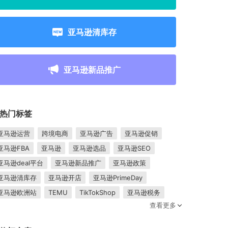
亚马逊清库存
亚马逊新品推广
热门标签
亚马逊运营
跨境电商
亚马逊广告
亚马逊促销
亚马逊FBA
亚马逊
亚马逊选品
亚马逊SEO
亚马逊deal平台
亚马逊新品推广
亚马逊政策
亚马逊清库存
亚马逊开店
亚马逊PrimeDay
亚马逊欧洲站
TEMU
TikTokShop
亚马逊税务
查看更多
卖家成长
亚马逊FBM
跨境电商平台
东南亚市场
亚马逊跟卖
平台入驻
Shopee入驻
亚马逊posts