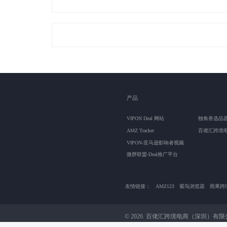
产品
VIPON Deal 网站
独角兽选品
AMZ Tracker
百佬汇跨境
VIPON-亚马逊影响者视频
微胖联盟-Deal推广平台
友情链接：
AMZ123
紫鸟浏览器
雨果跨
© 2026. 百佬汇跨境电商（深圳）有