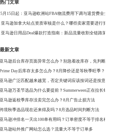
热门文章
DeepSeek
亚马逊关键词排名
5月15日起：亚马逊欧洲站FBA物流费用下调与退货费全免解读
亚马逊站外推广体系课
亚马逊春季大促
亚马逊侵权
Deal平台
亚马逊选品思路
亚马逊旺季
亚马逊BD
亚马逊加拿大站点资质审核是什么？哪些卖家需要进行资质审核？
站外引流
选品策略
Deal站
PrimeDay
亚马逊日用品Deal爆款打造指南：新品流量收割全链路策略
站外促销
亚马逊Deal
亚马逊干货
最新文章
亚马逊后台库存页面异常怎么办？别急着改库存，先判断是不是系统故障
Prime Day后库存太多怎么办？8月降价还是等秋季旺季？
亚马逊广泛匹配越来越宽，否定关键词应该按词还是按意图？
亚马逊万圣节选品为什么要提前？Summerween正在拉长销售周期
亚马逊返校季库存没卖完怎么办？8月广告止损方法
跨境秋季选品现在还来得及吗？8月选品时间判断方法
亚马逊冲排名一天出100单有用吗？订单密度不等于排名稳定
亚马逊站外推广网站怎么选？流量大不等于订单多