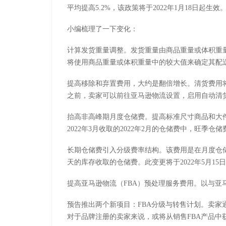
平均提高5.2%，该政策将于2022年1月18日起生效
小编梳理了一下变化：
计算发货重量调整。发货重量由商品重量或体积重
将使用商品重量或体积重量中的较大值来确定其配
提高移除和弃置费用，大约是翻倍增长。清货费用
之前，卖家可以前往亚马逊物流设置，启用自动清
抬高非高峰期月度仓储费。提高标准尺寸商品和大件
2022年3月收取的2022年2月的仓储费中，旺季仓储
长期仓储费引入分级费率结构。该费用是在月度仓储费
天的库存收取的仓储费。此变更将于2022年5月15
提高亚马逊物流（FBA）预处理服务费用。以与亚
预告推出两个新项目：FBA分级与转售计划。卖
对于品牌注册的卖家来说，或将从销售FBA产品中