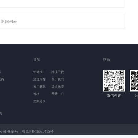
返回列表
导航
联系
器
站外推广
跨境干货
电商
清理库存
关于我们
推广新品
渠道代理
价格
帮助中心
微信咨询
卖家分享
境
限公司 备案号：
粤ICP备16035415号