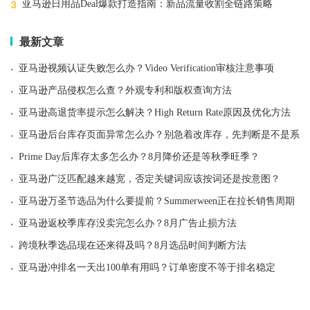
3
亚马逊日用品Deal爆款打造指南：新品流量收割全链路策略
最新文章
·
亚马逊视频认证失败怎么办？Video Verification审核注意事项
·
亚马逊产品侵权怎么查？外观专利和版权查询方法
·
亚马逊高退货率提示怎么解决？High Return Rate原因及优化方法
·
亚马逊后台库存页面异常怎么办？别急着改库存，先判断是不是系统
·
Prime Day后库存太多怎么办？8月降价还是等秋季旺季？
·
亚马逊广泛匹配越来越宽，否定关键词应该按词还是按意图？
·
亚马逊万圣节选品为什么要提前？Summerween正在拉长销售周期
·
亚马逊返校季库存没卖完怎么办？8月广告止损方法
·
跨境秋季选品现在还来得及吗？8月选品时间判断方法
·
亚马逊冲排名一天出100单有用吗？订单密度不等于排名稳定