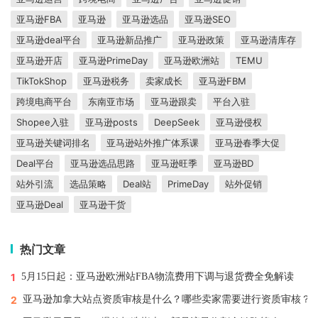
亚马逊FBA
亚马逊
亚马逊选品
亚马逊SEO
亚马逊deal平台
亚马逊新品推广
亚马逊政策
亚马逊清库存
亚马逊开店
亚马逊PrimeDay
亚马逊欧洲站
TEMU
TikTokShop
亚马逊税务
卖家成长
亚马逊FBM
跨境电商平台
东南亚市场
亚马逊跟卖
平台入驻
Shopee入驻
亚马逊posts
DeepSeek
亚马逊侵权
亚马逊关键词排名
亚马逊站外推广体系课
亚马逊春季大促
Deal平台
亚马逊选品思路
亚马逊旺季
亚马逊BD
站外引流
选品策略
Deal站
PrimeDay
站外促销
亚马逊Deal
亚马逊干货
热门文章
1
5月15日起：亚马逊欧洲站FBA物流费用下调与退货费全免解读
2
亚马逊加拿大站点资质审核是什么？哪些卖家需要进行资质审核？