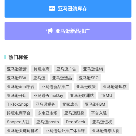
亚马逊清库存
亚马逊新品推广
热门标签
亚马逊运营
跨境电商
亚马逊广告
亚马逊促销
亚马逊FBA
亚马逊
亚马逊选品
亚马逊SEO
亚马逊deal平台
亚马逊新品推广
亚马逊政策
亚马逊清库存
亚马逊开店
亚马逊PrimeDay
亚马逊欧洲站
TEMU
TikTokShop
亚马逊税务
卖家成长
亚马逊FBM
跨境电商平台
东南亚市场
亚马逊跟卖
平台入驻
Shopee入驻
亚马逊posts
DeepSeek
亚马逊侵权
亚马逊关键词排名
亚马逊站外推广体系课
亚马逊春季大促