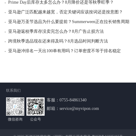
·
Prime Day后库存太多怎么办？8月降价还是等秋季旺季？
·
亚马逊广泛匹配越来越宽，否定关键词应该按词还是按意图？
·
亚马逊万圣节选品为什么要提前？Summerween正在拉长销售周期
·
亚马逊返校季库存没卖完怎么办？8月广告止损方法
·
跨境秋季选品现在还来得及吗？8月选品时间判断方法
·
亚马逊冲排名一天出100单有用吗？订单密度不等于排名稳定
联系我们
客服：
0755-84861340
邮箱：service@myvipon.com
微信咨询
公众号