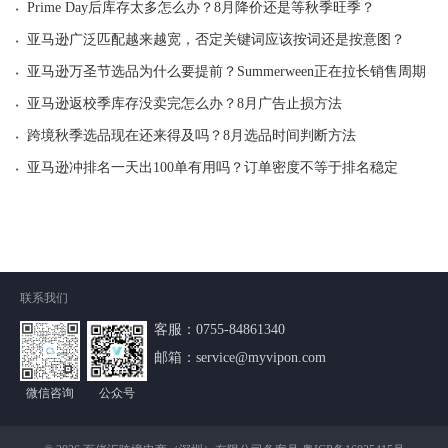
·
Prime Day后库存太多怎么办？8月降价还是等秋季旺季？
·
亚马逊广泛匹配越来越宽，否定关键词应该按词还是按意图？
·
亚马逊万圣节选品为什么要提前？Summerween正在拉长销售周期
·
亚马逊返校季库存没卖完怎么办？8月广告止损方法
·
跨境秋季选品现在还来得及吗？8月选品时间判断方法
·
亚马逊冲排名一天出100单有用吗？订单密度不等于排名稳定
联系我们
客服：
0755-84861340
邮箱：service@myvipon.com
微信咨询
公众号