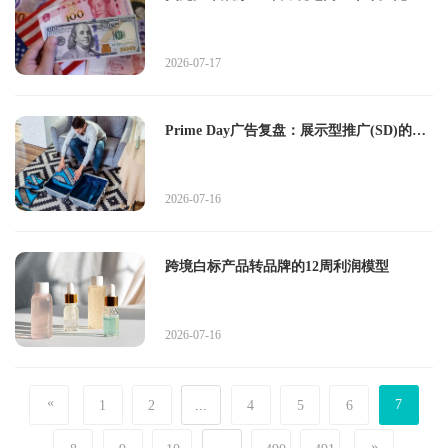
失集体超1亿？
2026-07-17
Prime Day广告复盘：展示型推广(SD)的
ROAS为什么比SP低但LTV更高？
2026-07-16
跨境白标产品转品牌的12周利润模型
2026-07-16
«
7
1
2
...
4
5
6
»