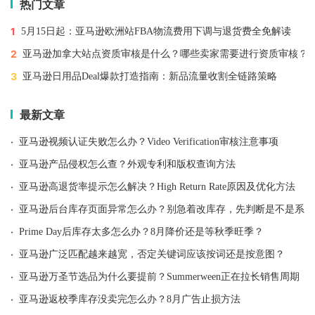
热门文章
1
5月15日起：亚马逊欧洲站FBA物流费用下调与退货费全免解读
2
亚马逊加拿大站点资质审核是什么？哪些卖家需要进行资质审核？
3
亚马逊日用品Deal爆款打造指南：新品流量收割全链路策略
最新文章
·
亚马逊视频认证失败怎么办？Video Verification审核注意事项
·
亚马逊产品侵权怎么查？外观专利和版权查询方法
·
亚马逊高退货率提示怎么解决？High Return Rate原因及优化方法
·
亚马逊后台库存页面异常怎么办？别急着改库存，先判断是不是系统
·
Prime Day后库存太多怎么办？8月降价还是等秋季旺季？
·
亚马逊广泛匹配越来越宽，否定关键词应该按词还是按意图？
·
亚马逊万圣节选品为什么要提前？Summerween正在拉长销售周期
·
亚马逊返校季库存没卖完怎么办？8月广告止损方法