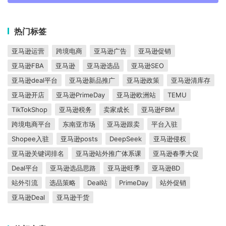
热门标签
亚马逊运营
跨境电商
亚马逊广告
亚马逊促销
亚马逊FBA
亚马逊
亚马逊选品
亚马逊SEO
亚马逊deal平台
亚马逊新品推广
亚马逊政策
亚马逊清库存
亚马逊开店
亚马逊PrimeDay
亚马逊欧洲站
TEMU
TikTokShop
亚马逊税务
卖家成长
亚马逊FBM
跨境电商平台
东南亚市场
亚马逊跟卖
平台入驻
Shopee入驻
亚马逊posts
DeepSeek
亚马逊侵权
亚马逊关键词排名
亚马逊站外推广体系课
亚马逊春季大促
Deal平台
亚马逊选品思路
亚马逊旺季
亚马逊BD
站外引流
选品策略
Deal站
PrimeDay
站外促销
亚马逊Deal
亚马逊干货