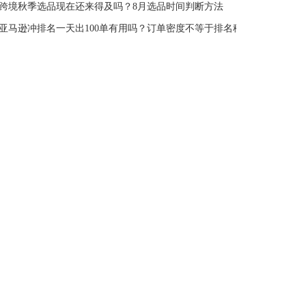
跨境秋季选品现在还来得及吗？8月选品时间判断方法
亚马逊冲排名一天出100单有用吗？订单密度不等于排名稳定