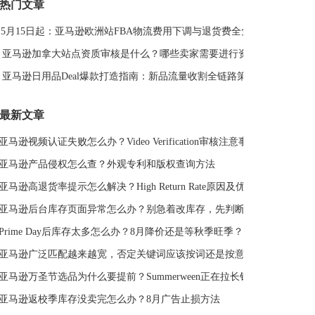
热门文章
DeepSeek
亚马逊侵权
亚马逊关键词排名
5月15日起：亚马逊欧洲站FBA物流费用下调与退货费全免解读
亚马逊站外推广体系课
亚马逊春季大促
Deal平台
亚马逊选品思路
亚马逊旺季
亚马逊BD
站外引流
亚马逊加拿大站点资质审核是什么？哪些卖家需要进行资质审核？
选品策略
Deal站
PrimeDay
站外促销
亚马逊日用品Deal爆款打造指南：新品流量收割全链路策略
亚马逊Deal
亚马逊干货
最新文章
亚马逊视频认证失败怎么办？Video Verification审核注意事项
亚马逊产品侵权怎么查？外观专利和版权查询方法
亚马逊高退货率提示怎么解决？High Return Rate原因及优化方法
亚马逊后台库存页面异常怎么办？别急着改库存，先判断是不是系统故障
Prime Day后库存太多怎么办？8月降价还是等秋季旺季？
亚马逊广泛匹配越来越宽，否定关键词应该按词还是按意图？
亚马逊万圣节选品为什么要提前？Summerween正在拉长销售周期
亚马逊返校季库存没卖完怎么办？8月广告止损方法