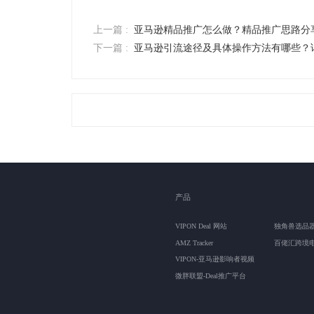
上一篇 :
亚马逊精品推广怎么做？精品推广思路分
下一篇 :
亚马逊引流途径及具体操作方法有哪些？
产品
VIPON Deal 网站
独角兽选品
AMZ Tracker
百佬汇跨境
VIPON-亚马逊影响者视频
微胖联盟-Deal推广平台