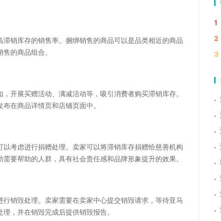
1
2
高滞销库存的销售率。捆绑销售的商品可以是品类相近的商品
销售的商品组合。
3
如，开展买赠活动、满减活动等，吸引消费者购买滞销库存。
·
发布在商品详情页和店铺页面中。
·
·
·
可以考虑进行捐赠处理。卖家可以将滞销库存捐赠给慈善机构
助需要帮助的人群，具有社会责任感和品牌形象提升的效果。
·
·
·
进行销毁处理。卖家需要在卖家中心提交销毁请求，等待亚马
·
处理，并在销毁完成后提供销毁报告。