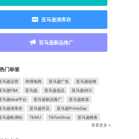
亚马逊清库存
亚马逊新品推广
热门标签
亚马逊运营
跨境电商
亚马逊广告
亚马逊促销
亚马逊FBA
亚马逊
亚马逊选品
亚马逊SEO
亚马逊deal平台
亚马逊新品推广
亚马逊政策
亚马逊清库存
亚马逊开店
亚马逊PrimeDay
亚马逊欧洲站
TEMU
TikTokShop
亚马逊税务
查看更多
卖家成长
亚马逊FBM
跨境电商平台
东南亚市场
亚马逊跟卖
平台入驻
Shopee入驻
亚马逊posts