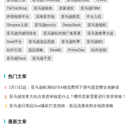
TikTokShop
亚马逊税务
卖家成长
亚马逊FBM
跨境电商平台
东南亚市场
亚马逊跟卖
平台入驻
Shopee入驻
亚马逊posts
DeepSeek
亚马逊侵权
亚马逊关键词排名
亚马逊站外推广体系课
亚马逊春季大促
Deal平台
亚马逊选品思路
亚马逊旺季
亚马逊BD
站外引流
选品策略
Deal站
PrimeDay
站外促销
亚马逊Deal
亚马逊干货
热门文章
1
5月15日起：亚马逊欧洲站FBA物流费用下调与退货费全免解读
2
亚马逊加拿大站点资质审核是什么？哪些卖家需要进行资质审核？
3
亚马逊日用品Deal爆款打造指南：新品流量收割全链路策略
最新文章