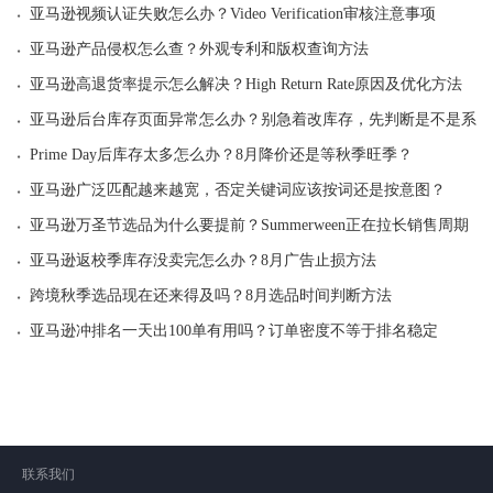
·
亚马逊视频认证失败怎么办？Video Verification审核注意事项
·
亚马逊产品侵权怎么查？外观专利和版权查询方法
·
亚马逊高退货率提示怎么解决？High Return Rate原因及优化方法
·
亚马逊后台库存页面异常怎么办？别急着改库存，先判断是不是系统
·
Prime Day后库存太多怎么办？8月降价还是等秋季旺季？
·
亚马逊广泛匹配越来越宽，否定关键词应该按词还是按意图？
·
亚马逊万圣节选品为什么要提前？Summerween正在拉长销售周期
·
亚马逊返校季库存没卖完怎么办？8月广告止损方法
·
跨境秋季选品现在还来得及吗？8月选品时间判断方法
·
亚马逊冲排名一天出100单有用吗？订单密度不等于排名稳定
联系我们