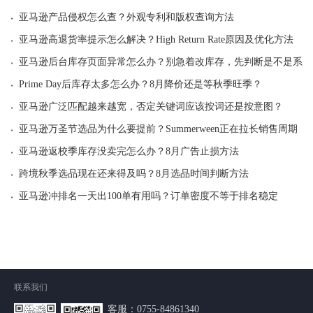
·
亚马逊产品侵权怎么查？外观专利和版权查询方法
·
亚马逊高退货率提示怎么解决？High Return Rate原因及优化方法
·
亚马逊后台库存页面异常怎么办？别急着改库存，先判断是不是系统
·
Prime Day后库存太多怎么办？8月降价还是等秋季旺季？
·
亚马逊广泛匹配越来越宽，否定关键词应该按词还是按意图？
·
亚马逊万圣节选品为什么要提前？Summerween正在拉长销售周期
·
亚马逊返校季库存没卖完怎么办？8月广告止损方法
·
跨境秋季选品现在还来得及吗？8月选品时间判断方法
·
亚马逊冲排名一天出100单有用吗？订单密度不等于排名稳定
联系我们
客服：
0755-84861340