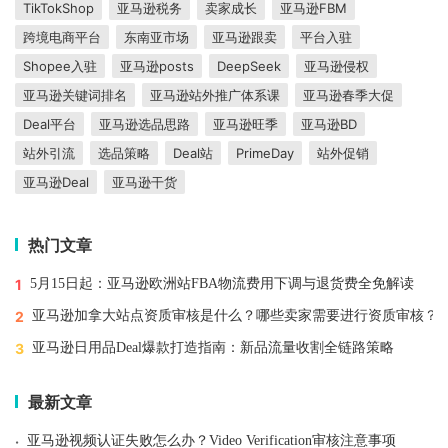
TikTokShop
亚马逊税务
卖家成长
亚马逊FBM
跨境电商平台
东南亚市场
亚马逊跟卖
平台入驻
Shopee入驻
亚马逊posts
DeepSeek
亚马逊侵权
亚马逊关键词排名
亚马逊站外推广体系课
亚马逊春季大促
Deal平台
亚马逊选品思路
亚马逊旺季
亚马逊BD
站外引流
选品策略
Deal站
PrimeDay
站外促销
亚马逊Deal
亚马逊干货
热门文章
1
5月15日起：亚马逊欧洲站FBA物流费用下调与退货费全免解读
2
亚马逊加拿大站点资质审核是什么？哪些卖家需要进行资质审核？
3
亚马逊日用品Deal爆款打造指南：新品流量收割全链路策略
最新文章
·
亚马逊视频认证失败怎么办？Video Verification审核注意事项