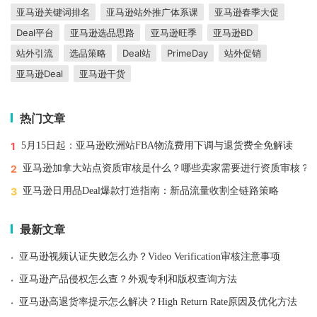
亚马逊关键词排名
亚马逊站外推广体系课
亚马逊春季大促
Deal平台
亚马逊选品思路
亚马逊旺季
亚马逊BD
站外引流
选品策略
Deal站
PrimeDay
站外促销
亚马逊Deal
亚马逊干货
热门文章
1
5月15日起：亚马逊欧洲站FBA物流费用下调与退货费全免解读
2
亚马逊加拿大站点资质审核是什么？哪些卖家需要进行资质审核？
3
亚马逊日用品Deal爆款打造指南：新品流量收割全链路策略
最新文章
·
亚马逊视频认证失败怎么办？Video Verification审核注意事项
·
亚马逊产品侵权怎么查？外观专利和版权查询方法
·
亚马逊高退货率提示怎么解决？High Return Rate原因及优化方法