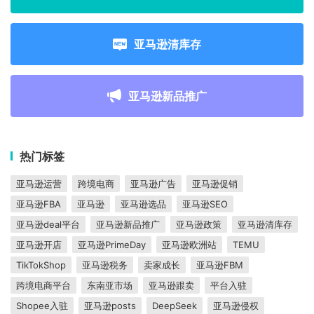
亚马逊清库存
亚马逊新品推广
热门标签
亚马逊运营
跨境电商
亚马逊广告
亚马逊促销
亚马逊FBA
亚马逊
亚马逊选品
亚马逊SEO
亚马逊deal平台
亚马逊新品推广
亚马逊政策
亚马逊清库存
亚马逊开店
亚马逊PrimeDay
亚马逊欧洲站
TEMU
TikTokShop
亚马逊税务
卖家成长
亚马逊FBM
跨境电商平台
东南亚市场
亚马逊跟卖
平台入驻
Shopee入驻
亚马逊posts
DeepSeek
亚马逊侵权