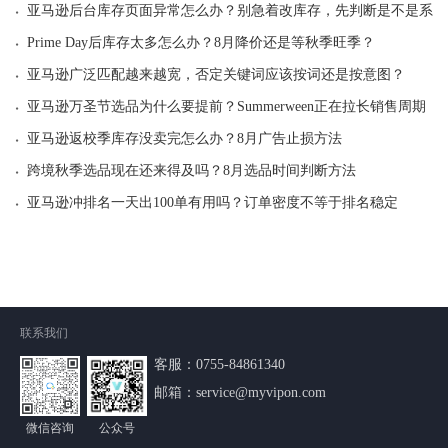
·
亚马逊后台库存页面异常怎么办？别急着改库存，先判断是不是系统
·
Prime Day后库存太多怎么办？8月降价还是等秋季旺季？
·
亚马逊广泛匹配越来越宽，否定关键词应该按词还是按意图？
·
亚马逊万圣节选品为什么要提前？Summerween正在拉长销售周期
·
亚马逊返校季库存没卖完怎么办？8月广告止损方法
·
跨境秋季选品现在还来得及吗？8月选品时间判断方法
·
亚马逊冲排名一天出100单有用吗？订单密度不等于排名稳定
联系我们
客服：
0755-84861340
邮箱：service@myvipon.com
微信咨询
公众号