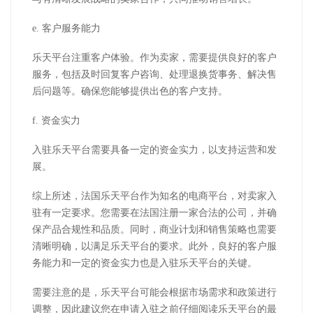
e. 客户服务能力
乐天平台注重客户体验。作为卖家，需要提供良好的客户
服务，包括及时回复客户咨询、处理退换货事务、解决售
后问题等。确保您能够提供出色的客户支持。
f. 资金实力
入驻乐天平台需要具备一定的资金实力，以支持运营和发
展。
综上所述，法国乐天平台作为知名的电商平台，对卖家入
驻有一定要求。您需要在法国注册一家合法的公司，并确
保产品合规性和品质。同时，商业计划和销售策略也需要
清晰明确，以满足乐天平台的要求。此外，良好的客户服
务能力和一定的资金实力也是入驻乐天平台的关键。
需要注意的是，乐天平台可能会根据市场需求和政策进行
调整，因此建议您在申请入驻之前仔细阅读乐天平台的最