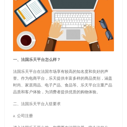
一、法国乐天平台怎么样？
法国乐天平台在法国市场享有较高的知名度和良好的声
誉。作为电商平台，乐天提供丰富多样的商品类别，涵盖
时尚、家居用品、电子产品、食品等。乐天平台注重产品
品质和客户体验，为消费者提供优质的购物体验。
二、法国乐天平台入驻要求
a. 公司注册