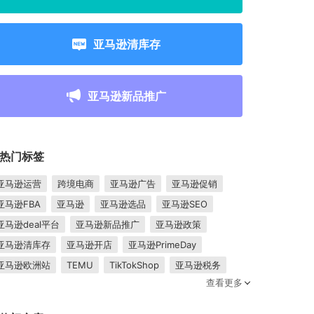
亚马逊清库存
亚马逊新品推广
热门标签
亚马逊运营
跨境电商
亚马逊广告
亚马逊促销
亚马逊FBA
亚马逊
亚马逊选品
亚马逊SEO
亚马逊deal平台
亚马逊新品推广
亚马逊政策
亚马逊清库存
亚马逊开店
亚马逊PrimeDay
亚马逊欧洲站
TEMU
TikTokShop
亚马逊税务
查看更多
卖家成长
亚马逊FBM
跨境电商平台
东南亚市场
亚马逊跟卖
平台入驻
Shopee入驻
亚马逊posts