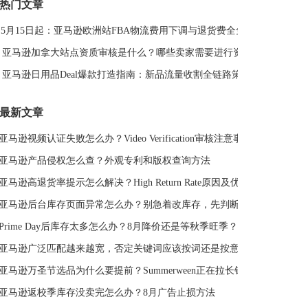
热门文章
DeepSeek
亚马逊侵权
亚马逊关键词排名
5月15日起：亚马逊欧洲站FBA物流费用下调与退货费全免解读
亚马逊站外推广体系课
亚马逊春季大促
Deal平台
亚马逊选品思路
亚马逊旺季
亚马逊BD
站外引流
亚马逊加拿大站点资质审核是什么？哪些卖家需要进行资质审核？
选品策略
Deal站
PrimeDay
站外促销
亚马逊日用品Deal爆款打造指南：新品流量收割全链路策略
亚马逊Deal
亚马逊干货
最新文章
亚马逊视频认证失败怎么办？Video Verification审核注意事项
亚马逊产品侵权怎么查？外观专利和版权查询方法
亚马逊高退货率提示怎么解决？High Return Rate原因及优化方法
亚马逊后台库存页面异常怎么办？别急着改库存，先判断是不是系统故障
Prime Day后库存太多怎么办？8月降价还是等秋季旺季？
亚马逊广泛匹配越来越宽，否定关键词应该按词还是按意图？
亚马逊万圣节选品为什么要提前？Summerween正在拉长销售周期
亚马逊返校季库存没卖完怎么办？8月广告止损方法