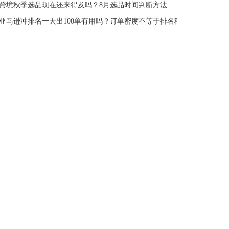
跨境秋季选品现在还来得及吗？8月选品时间判断方法
亚马逊冲排名一天出100单有用吗？订单密度不等于排名稳定