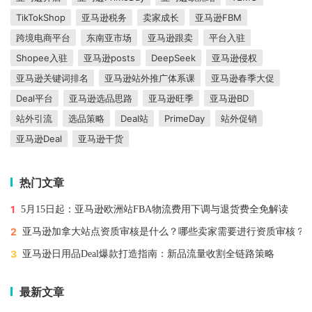
TikTokShop
亚马逊税务
卖家成长
亚马逊FBM
跨境电商平台
东南亚市场
亚马逊跟卖
平台入驻
Shopee入驻
亚马逊posts
DeepSeek
亚马逊侵权
亚马逊关键词排名
亚马逊站外推广体系课
亚马逊春季大促
Deal平台
亚马逊选品思路
亚马逊旺季
亚马逊BD
站外引流
选品策略
Deal站
PrimeDay
站外促销
亚马逊Deal
亚马逊干货
热门文章
1
5月15日起：亚马逊欧洲站FBA物流费用下调与退货费全免解读
2
亚马逊加拿大站点资质审核是什么？哪些卖家需要进行资质审核？
3
亚马逊日用品Deal爆款打造指南：新品流量收割全链路策略
最新文章