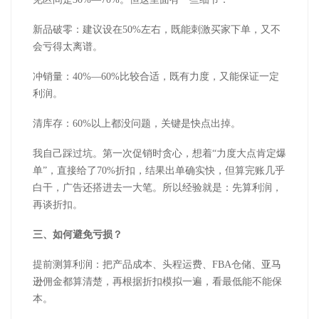
新品破零：建议设在50%左右，既能刺激买家下单，又不
会亏得太离谱。
冲销量：40%—60%比较合适，既有力度，又能保证一定
利润。
清库存：60%以上都没问题，关键是快点出掉。
我自己踩过坑。第一次促销时贪心，想着“力度大点肯定爆
单”，直接给了70%折扣，结果出单确实快，但算完账几乎
白干，广告还搭进去一大笔。所以经验就是：先算利润，
再谈折扣。
三、如何避免亏损？
提前测算利润：把产品成本、头程运费、FBA仓储、
亚马
逊
佣金都算清楚，再根据折扣模拟一遍，看最低能不能保
本。