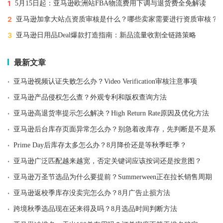
1
5月15日起：亚马逊欧洲站FBA物流费用下调与退货费全免解读
2
亚马逊加拿大站点资质审核是什么？哪些卖家需要进行资质审核？
3
亚马逊日用品Deal爆款打造指南：新品流量收割全链路策略
最新文章
·
亚马逊视频认证失败怎么办？Video Verification审核注意事项
·
亚马逊产品侵权怎么查？外观专利和版权查询方法
·
亚马逊高退货率提示怎么解决？High Return Rate原因及优化方法
·
亚马逊后台库存页面异常怎么办？别急着改库存，先判断是不是系统
·
Prime Day后库存太多怎么办？8月降价还是等秋季旺季？
·
亚马逊广泛匹配越来越宽，否定关键词应该按词还是按意图？
·
亚马逊万圣节选品为什么要提前？Summerween正在拉长销售周期
·
亚马逊返校季库存没卖完怎么办？8月广告止损方法
·
跨境秋季选品现在还来得及吗？8月选品时间判断方法