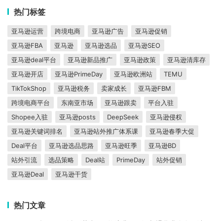
热门标签
亚马逊运营
跨境电商
亚马逊广告
亚马逊促销
亚马逊FBA
亚马逊
亚马逊选品
亚马逊SEO
亚马逊deal平台
亚马逊新品推广
亚马逊政策
亚马逊清库存
亚马逊开店
亚马逊PrimeDay
亚马逊欧洲站
TEMU
TikTokShop
亚马逊税务
卖家成长
亚马逊FBM
跨境电商平台
东南亚市场
亚马逊跟卖
平台入驻
Shopee入驻
亚马逊posts
DeepSeek
亚马逊侵权
亚马逊关键词排名
亚马逊站外推广体系课
亚马逊春季大促
Deal平台
亚马逊选品思路
亚马逊旺季
亚马逊BD
站外引流
选品策略
Deal站
PrimeDay
站外促销
亚马逊Deal
亚马逊干货
热门文章