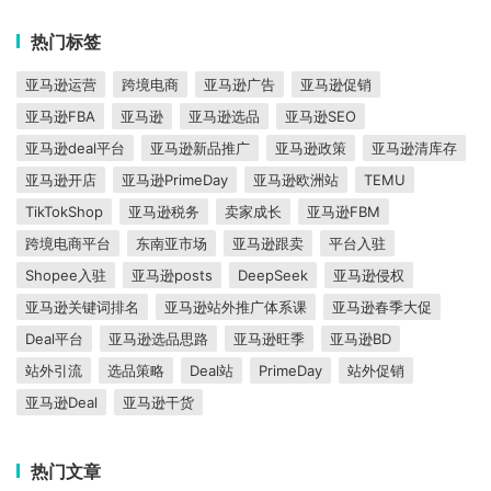
热门标签
亚马逊运营
跨境电商
亚马逊广告
亚马逊促销
亚马逊FBA
亚马逊
亚马逊选品
亚马逊SEO
亚马逊deal平台
亚马逊新品推广
亚马逊政策
亚马逊清库存
亚马逊开店
亚马逊PrimeDay
亚马逊欧洲站
TEMU
TikTokShop
亚马逊税务
卖家成长
亚马逊FBM
跨境电商平台
东南亚市场
亚马逊跟卖
平台入驻
Shopee入驻
亚马逊posts
DeepSeek
亚马逊侵权
亚马逊关键词排名
亚马逊站外推广体系课
亚马逊春季大促
Deal平台
亚马逊选品思路
亚马逊旺季
亚马逊BD
站外引流
选品策略
Deal站
PrimeDay
站外促销
亚马逊Deal
亚马逊干货
热门文章