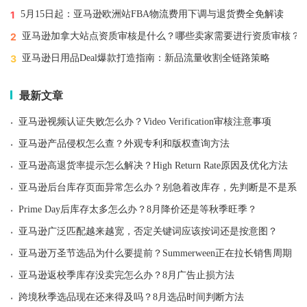
1
5月15日起：亚马逊欧洲站FBA物流费用下调与退货费全免解读
2
亚马逊加拿大站点资质审核是什么？哪些卖家需要进行资质审核？
3
亚马逊日用品Deal爆款打造指南：新品流量收割全链路策略
最新文章
·
亚马逊视频认证失败怎么办？Video Verification审核注意事项
·
亚马逊产品侵权怎么查？外观专利和版权查询方法
·
亚马逊高退货率提示怎么解决？High Return Rate原因及优化方法
·
亚马逊后台库存页面异常怎么办？别急着改库存，先判断是不是系统
·
Prime Day后库存太多怎么办？8月降价还是等秋季旺季？
·
亚马逊广泛匹配越来越宽，否定关键词应该按词还是按意图？
·
亚马逊万圣节选品为什么要提前？Summerween正在拉长销售周期
·
亚马逊返校季库存没卖完怎么办？8月广告止损方法
·
跨境秋季选品现在还来得及吗？8月选品时间判断方法