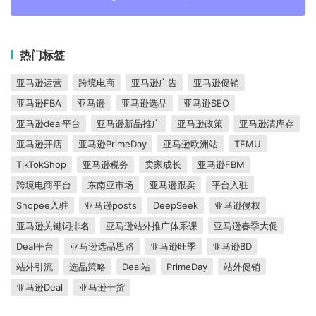
热门标签
亚马逊运营
跨境电商
亚马逊广告
亚马逊促销
亚马逊FBA
亚马逊
亚马逊选品
亚马逊SEO
亚马逊deal平台
亚马逊新品推广
亚马逊政策
亚马逊清库存
亚马逊开店
亚马逊PrimeDay
亚马逊欧洲站
TEMU
TikTokShop
亚马逊税务
卖家成长
亚马逊FBM
跨境电商平台
东南亚市场
亚马逊跟卖
平台入驻
Shopee入驻
亚马逊posts
DeepSeek
亚马逊侵权
亚马逊关键词排名
亚马逊站外推广体系课
亚马逊春季大促
Deal平台
亚马逊选品思路
亚马逊旺季
亚马逊BD
站外引流
选品策略
Deal站
PrimeDay
站外促销
亚马逊Deal
亚马逊干货