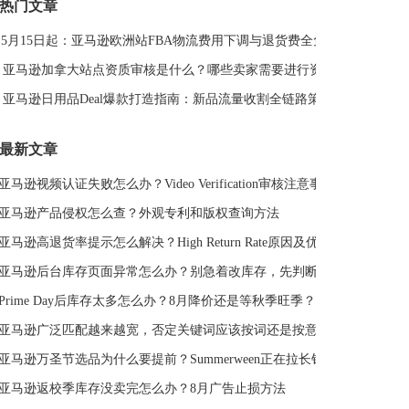
热门文章
DeepSeek
亚马逊侵权
亚马逊关键词排名
5月15日起：亚马逊欧洲站FBA物流费用下调与退货费全免解读
亚马逊站外推广体系课
亚马逊春季大促
Deal平台
亚马逊选品思路
亚马逊旺季
亚马逊BD
站外引流
亚马逊加拿大站点资质审核是什么？哪些卖家需要进行资质审核？
选品策略
Deal站
PrimeDay
站外促销
亚马逊日用品Deal爆款打造指南：新品流量收割全链路策略
亚马逊Deal
亚马逊干货
最新文章
亚马逊视频认证失败怎么办？Video Verification审核注意事项
亚马逊产品侵权怎么查？外观专利和版权查询方法
亚马逊高退货率提示怎么解决？High Return Rate原因及优化方法
亚马逊后台库存页面异常怎么办？别急着改库存，先判断是不是系统故障
Prime Day后库存太多怎么办？8月降价还是等秋季旺季？
亚马逊广泛匹配越来越宽，否定关键词应该按词还是按意图？
亚马逊万圣节选品为什么要提前？Summerween正在拉长销售周期
亚马逊返校季库存没卖完怎么办？8月广告止损方法