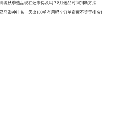
跨境秋季选品现在还来得及吗？8月选品时间判断方法
亚马逊冲排名一天出100单有用吗？订单密度不等于排名稳定