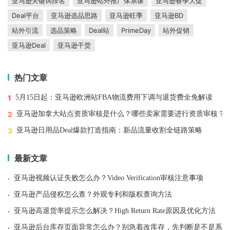
亚马逊关键词排名
亚马逊站外推广体系课
亚马逊春季大促
Deal平台
亚马逊选品思路
亚马逊旺季
亚马逊BD
站外引流
选品策略
Deal站
PrimeDay
站外促销
亚马逊Deal
亚马逊干货
热门文章
1
5月15日起：亚马逊欧洲站FBA物流费用下调与退货费全免解读
2
亚马逊加拿大站点资质审核是什么？哪些卖家需要进行资质审核？
3
亚马逊日用品Deal爆款打造指南：新品流量收割全链路策略
最新文章
·
亚马逊视频认证失败怎么办？Video Verification审核注意事项
·
亚马逊产品侵权怎么查？外观专利和版权查询方法
·
亚马逊高退货率提示怎么解决？High Return Rate原因及优化方法
·
亚马逊后台库存页面异常怎么办？别急着改库存，先判断是不是系统