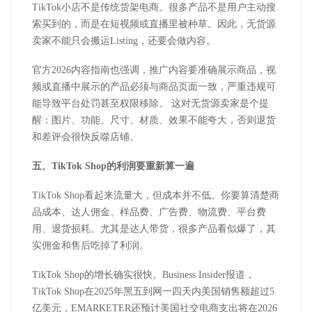
TikTok
小店不是传统货架电商。很多产品不是用户主动搜
索买到的，而是在短视频或直播里被种草。因此，无货源
卖家不能只会搬运
Listing
，还要会做内容。
官方
2026
内容指南也强调，推广内容要准确展示商品，视
频或直播中展示的产品必须与商品页面一致，严重违规可
能导致平台处罚甚至权限移除。 这对无货源卖家是个提
醒：图片、功能、尺寸、材质、效果不能夸大，否则退货
和差评会很快反噬店铺。
五、
TikTok Shop
的
利润要重新算一遍
TikTok Shop
看起来流量大，但成本并不低。你要算清楚商
品成本、达人佣金、样品费、广告费、物流费、平台费
用、退货损耗。尤其是达人带货，很多产品看似爆了，其
实佣金和售后吃掉了利润。
TikTok Shop
的增长确实很快。
Business Insider
报道，
TikTok Shop
在
2025
年黑五到网一四天内美国销售额超过
5
亿美元，
EMARKETER
还预计美国社交电商支出将在
2026