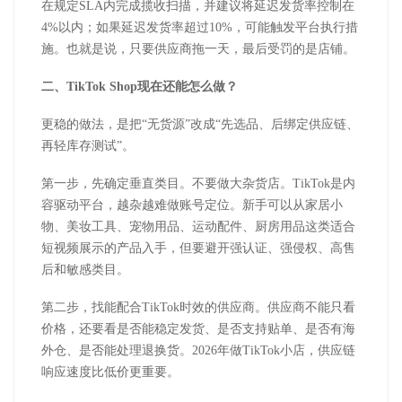
在规定
SLA
内完成揽收扫描，并建议将延迟发货率控制在
4%
以内；如果延迟发货率超过
10%
，可能触发平台执行措
施。也就是说，只要供应商拖一天，最后受罚的是店铺。
二、
TikTok Shop
现在还能怎么做？
更稳的做法，是把
“无货源”改成“先选品、后绑定供应链、
再轻库存测试”。
第一步，先确定垂直类目。不要做大杂货店。
TikTok
是内
容驱动平台，越杂越难做账号定位。新手可以从家居小
物、美妆工具、宠物用品、运动配件、厨房用品这类适合
短视频展示的产品入手，但要避开强认证、强侵权、高售
后和敏感类目。
第二步，找能配合
TikTok
时效的供应商。供应商不能只看
价格，还要看是否能稳定发货、是否支持贴单、是否有海
外仓、是否能处理退换货。
2026
年做
TikTok
小店，供应链
响应速度比低价更重要。