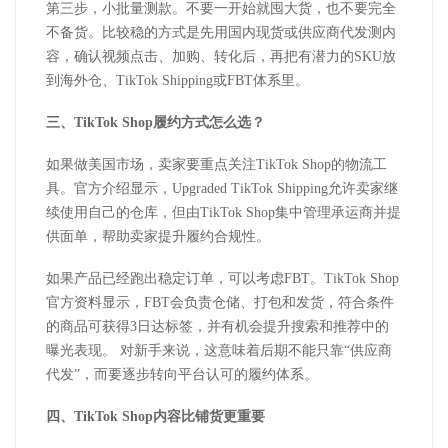
第三步，小批量测款。不要一开始就囤大货，也不要完全
不备货。比较稳的方式是先用国内现货或供应商代发测内
容，确认视频点击、加购、转化后，再把有潜力的
SKU
放
到海外仓、
TikTok Shipping
或
FBT
体系里。
三、
TikTok Shop
履约方式怎么选？
如果做美国市场，卖家要重点关注
TikTok Shop
的物流工
具。官方介绍显示，
Upgraded TikTok Shipping
允许卖家继
续使用自己的仓库，但由
TikTok Shop
集中管理承运商并提
供面单，帮助卖家提升履约合规性。
如果产品已经跑出稳定订单，可以考虑
FBT
。
TikTok Shop
官方资料显示，
FBT
会负责仓储、打包和发货，符合条件
的商品可获得
3
日达标签，并有机会提升搜索和推荐中的
曝光表现。 对新手来说，这意味着后期不能只靠“供应商
代发”，而要逐步转向平台认可的履约体系。
四、
TikTok Shop
内容比铺货更重要