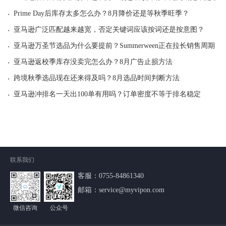
·
Prime Day后库存太多怎么办？8月降价还是等秋季旺季？
·
亚马逊广泛匹配越来越宽，否定关键词应该按词还是按意图？
·
亚马逊万圣节选品为什么要提前？Summerween正在拉长销售周期
·
亚马逊返校季库存没卖完怎么办？8月广告止损方法
·
跨境秋季选品现在还来得及吗？8月选品时间判断方法
·
亚马逊冲排名一天出100单有用吗？订单密度不等于排名稳定
联系我们
客服：
0755-84861340
邮箱：service@myvipon.com
微信咨询
公众号