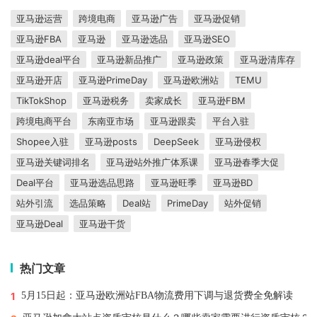
亚马逊运营
跨境电商
亚马逊广告
亚马逊促销
亚马逊FBA
亚马逊
亚马逊选品
亚马逊SEO
亚马逊deal平台
亚马逊新品推广
亚马逊政策
亚马逊清库存
亚马逊开店
亚马逊PrimeDay
亚马逊欧洲站
TEMU
TikTokShop
亚马逊税务
卖家成长
亚马逊FBM
跨境电商平台
东南亚市场
亚马逊跟卖
平台入驻
Shopee入驻
亚马逊posts
DeepSeek
亚马逊侵权
亚马逊关键词排名
亚马逊站外推广体系课
亚马逊春季大促
Deal平台
亚马逊选品思路
亚马逊旺季
亚马逊BD
站外引流
选品策略
Deal站
PrimeDay
站外促销
亚马逊Deal
亚马逊干货
热门文章
1
5月15日起：亚马逊欧洲站FBA物流费用下调与退货费全免解读