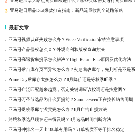
2
亚马逊加拿大站点资质审核是什么？哪些卖家需要进行资质审核？
3
亚马逊日用品Deal爆款打造指南：新品流量收割全链路策略
最新文章
·
亚马逊视频认证失败怎么办？Video Verification审核注意事项
·
亚马逊产品侵权怎么查？外观专利和版权查询方法
·
亚马逊高退货率提示怎么解决？High Return Rate原因及优化方法
·
亚马逊后台库存页面异常怎么办？别急着改库存，先判断是不是系统
·
Prime Day后库存太多怎么办？8月降价还是等秋季旺季？
·
亚马逊广泛匹配越来越宽，否定关键词应该按词还是按意图？
·
亚马逊万圣节选品为什么要提前？Summerween正在拉长销售周期
·
亚马逊返校季库存没卖完怎么办？8月广告止损方法
·
跨境秋季选品现在还来得及吗？8月选品时间判断方法
·
亚马逊冲排名一天出100单有用吗？订单密度不等于排名稳定