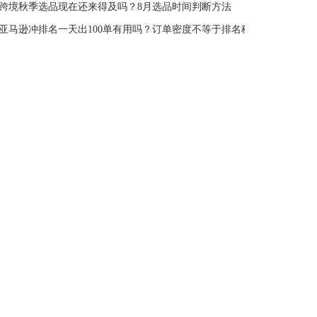
跨境秋季选品现在还来得及吗？8月选品时间判断方法
亚马逊冲排名一天出100单有用吗？订单密度不等于排名稳定