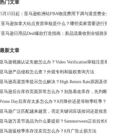
热门文章
DeepSeek
亚马逊侵权
亚马逊关键词排名
5月15日起：亚马逊欧洲站FBA物流费用下调与退货费全免解读
亚马逊站外推广体系课
亚马逊春季大促
Deal平台
亚马逊选品思路
亚马逊旺季
亚马逊BD
站外引流
亚马逊加拿大站点资质审核是什么？哪些卖家需要进行资质审核？
选品策略
Deal站
PrimeDay
站外促销
亚马逊日用品Deal爆款打造指南：新品流量收割全链路策略
亚马逊Deal
亚马逊干货
最新文章
亚马逊视频认证失败怎么办？Video Verification审核注意事项
亚马逊产品侵权怎么查？外观专利和版权查询方法
亚马逊高退货率提示怎么解决？High Return Rate原因及优化方法
亚马逊后台库存页面异常怎么办？别急着改库存，先判断是不是系统故障
Prime Day后库存太多怎么办？8月降价还是等秋季旺季？
亚马逊广泛匹配越来越宽，否定关键词应该按词还是按意图？
亚马逊万圣节选品为什么要提前？Summerween正在拉长销售周期
亚马逊返校季库存没卖完怎么办？8月广告止损方法