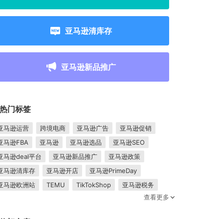
亚马逊清库存
亚马逊新品推广
热门标签
亚马逊运营
跨境电商
亚马逊广告
亚马逊促销
亚马逊FBA
亚马逊
亚马逊选品
亚马逊SEO
亚马逊deal平台
亚马逊新品推广
亚马逊政策
亚马逊清库存
亚马逊开店
亚马逊PrimeDay
亚马逊欧洲站
TEMU
TikTokShop
亚马逊税务
查看更多
卖家成长
亚马逊FBM
跨境电商平台
东南亚市场
亚马逊跟卖
平台入驻
Shopee入驻
亚马逊posts