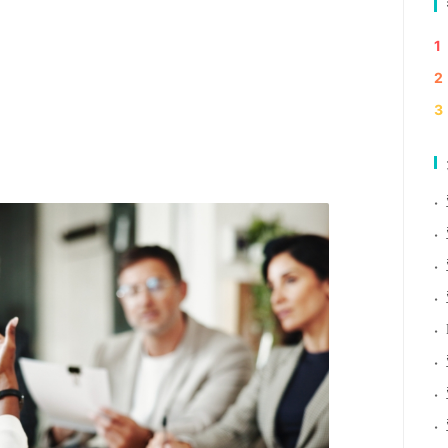
1
2
3
·
·
·
·
·
·
·
·