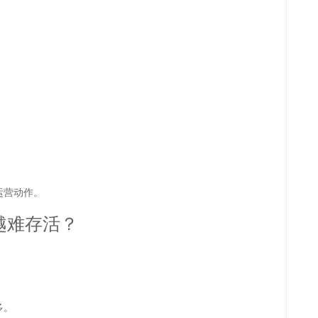
运营动作。
越难存活？
多。