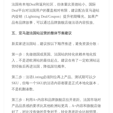
法国有本地
Deal
和返利社区，但体量比英德站小。国际
Deal
平台对法国用户的覆盖相对有限，建议配合亚马逊站
内促销（
Lightning Deal/Coupon
）提升初期曝光。如果产
品有品牌故事，可以通过品牌旗舰店做法语内容投放。
五、
亚马逊
法国站运营的整体节奏建议
新卖家进法国站，建议按以下顺序推进，避免资源分散：
第一步：先做德国或英国。法国站的转化依赖本地化投
入，不是进欧洲站的最佳起点。建议在有了一定欧洲站运
营经验后再进法国，降低踩坑概率。
第二步：法语
Listing
必须到位再上产品。测试期可以少
SKU
，但每一个
SKU
的法语内容都要是正式本地化版本，
不是机翻凑数。
第三步：利用
A+
内容和品牌旗舰店拉开差距。法国市场对
产品品质感的要求比其他欧洲站更高，
A+
内容和旗舰店做
好了，对比没有做的竞争对手，转化率差距会比较明显。