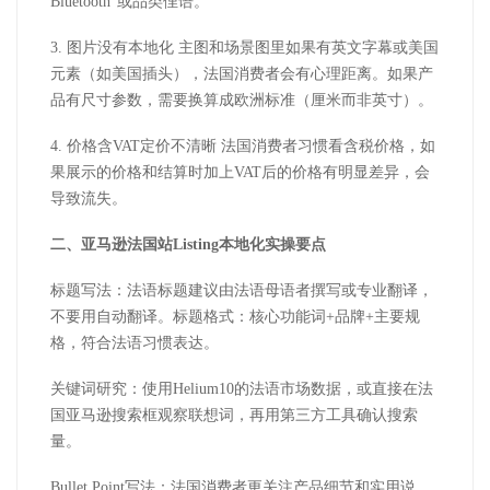
Bluetooth"
或品类俚语。
3.
图片没有本地化 主图和场景图里如果有英文字幕或美国
元素（如美国插头），法国消费者会有心理距离。如果产
品有尺寸参数，需要换算成欧洲标准（厘米而非英寸）。
4.
价格含
VAT
定价不清晰 法国消费者习惯看含税价格，如
果展示的价格和结算时加上
VAT
后的价格有明显差异，会
导致流失。
二、
亚马逊
法国站
Listing
本地化实操要点
标题写法：法语标题建议由法语母语者撰写或专业翻译，
不要用自动翻译。标题格式：核心功能词
+
品牌
+
主要规
格，符合法语习惯表达。
关键词研究：使用
Helium10
的法语市场数据，或直接在法
国亚马逊搜索框观察联想词，再用第三方工具确认搜索
量。
Bullet Point
写法：法国消费者更关注产品细节和实用说