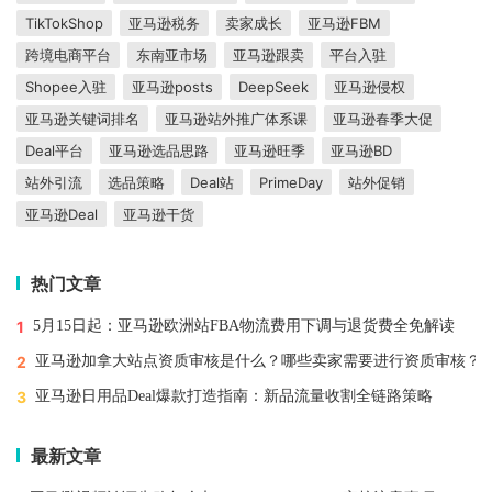
TikTokShop
亚马逊税务
卖家成长
亚马逊FBM
跨境电商平台
东南亚市场
亚马逊跟卖
平台入驻
Shopee入驻
亚马逊posts
DeepSeek
亚马逊侵权
亚马逊关键词排名
亚马逊站外推广体系课
亚马逊春季大促
Deal平台
亚马逊选品思路
亚马逊旺季
亚马逊BD
站外引流
选品策略
Deal站
PrimeDay
站外促销
亚马逊Deal
亚马逊干货
热门文章
1
5月15日起：亚马逊欧洲站FBA物流费用下调与退货费全免解读
2
亚马逊加拿大站点资质审核是什么？哪些卖家需要进行资质审核？
3
亚马逊日用品Deal爆款打造指南：新品流量收割全链路策略
最新文章