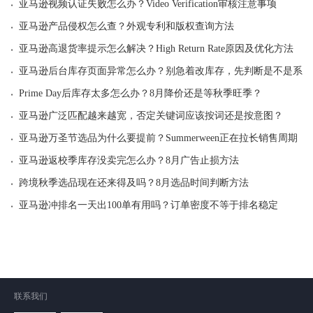
·
亚马逊视频认证失败怎么办？Video Verification审核注意事项
·
亚马逊产品侵权怎么查？外观专利和版权查询方法
·
亚马逊高退货率提示怎么解决？High Return Rate原因及优化方法
·
亚马逊后台库存页面异常怎么办？别急着改库存，先判断是不是系统
·
Prime Day后库存太多怎么办？8月降价还是等秋季旺季？
·
亚马逊广泛匹配越来越宽，否定关键词应该按词还是按意图？
·
亚马逊万圣节选品为什么要提前？Summerween正在拉长销售周期
·
亚马逊返校季库存没卖完怎么办？8月广告止损方法
·
跨境秋季选品现在还来得及吗？8月选品时间判断方法
·
亚马逊冲排名一天出100单有用吗？订单密度不等于排名稳定
联系我们