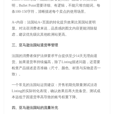
明，
Bullet Point
需要详细、有逻辑，不能只堆功能词。每
条
100-150
字符，清晰描述每个卖点的使用场景。
A+
内容：法国站
A+
页面的转化提升效果比英国站更明
显。对法语消费者来说，品质感的图文内容更能消除疑
虑，建议优先级比其他欧洲站更高。
三、
亚马逊
法国站
退货率管理
法国的消费者保护法律要求平台提供至少
14
天无理由退
货。如果退货率持续偏高，除了
Listing
描述问题，还需要
检查产品描述是否准确（尺寸、颜色、材质与实物是否一
致）。
一个常见的法国站运营建议：开售初期先限量测试法语
Listing
的实际转化表现，确认效果后再大批备货。测试成
本远低于因退货率高导致的账号权重下降。
四、
亚马逊
法国站的流量补充