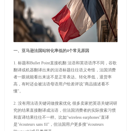
一、
亚马逊
法国站转化率低的
4
个常见原因
1.
标题和
Bullet Point
直接机翻 法语和英语语序不同，谷歌
翻译或机器翻译出来的法语标题往往语义奇怪，法国消费
者一眼就能看出来这不是正常表达。转化率低，退货率
高，有时还会被法语母语用户给差评说
"
商品描述看不
懂
"
。
2.
没有用法语关键词做搜索优化 很多卖家把英语关键词研
究的结果直接翻译成法语，但法国消费者的实际搜索习惯
和直译结果往往不一样。比如
"wireless earphones"
直译
是
"écouteurs sans fil"
，但法国用户更多搜
"écouteurs