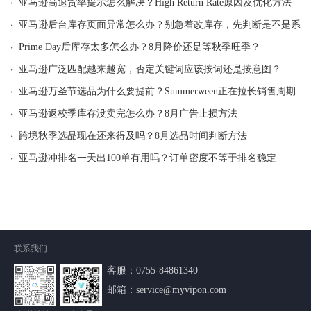
·
亚马逊高退货率提示怎么解决？High Return Rate原因及优化方法
·
亚马逊后台库存页面异常怎么办？别急着改库存，先判断是不是系统
·
Prime Day后库存太多怎么办？8月降价还是等秋季旺季？
·
亚马逊广泛匹配越来越宽，否定关键词应该按词还是按意图？
·
亚马逊万圣节选品为什么要提前？Summerween正在拉长销售周期
·
亚马逊返校季库存没卖完怎么办？8月广告止损方法
·
跨境秋季选品现在还来得及吗？8月选品时间判断方法
·
亚马逊冲排名一天出100单有用吗？订单密度不等于排名稳定
联系我们
客服：
0755-84861340
邮箱：service@myvipon.com