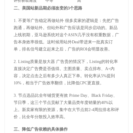
评价获取难度
中等
高
二、
美国站
新品期必须改变的
3
个思路
1.
不要等广告稳定再做站外 很多卖家的逻辑是：先把广告
跑通，再做站外。但站外和广告应该是同步启动的。新品
上线初期，亚马逊系统对这个
ASIN
几乎没有权重数据，广
告本身效率很低。这时候用站外
Deal
带进来一批真实订
单，排名信号建立起来之后，广告的
ROI
会明显改善。
2. Listing
质量是放大器 广告贵的情况下，
Listing
的转化率
直接决定广告费是否值得。主图质量、卖点排布、
A+
内
容，决定点击之后有多少人真正下单。转化率从
5%
提到
10%
，相当于广告效率翻倍，比降低
CPC
更直接。
3.
节点选品比全年铺货更有效
Prime Day
、
Black Friday
、
节日季，这三个节点贡献了大量品类年度销量的
40%
以
上。新卖家有限的资源，集中在大节点前
2-4
周拉排名和评
价，比全年分散投入效率高。
三、降低广告依赖的具体操作