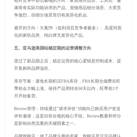
相对竞争不那么极端的方向：家居细分品类、工具类、健
康类有实际功能诉求的产品、宠物用品细分场景。大类竞
争激烈，但细分场景里仍有差异化机会。
避开的方向：
3C
配件（低利润且竞争者极多）、高度同质
化的家纺品类、纯白牌无差异化产品。
五、
亚马逊美国站
稳定期的运营调整方向
度过了新品期之后，稳定运营的核心逻辑是控制成本、提
升复购和品牌溢价。
库存节奏：避免长期积压
FBA
库存，
FBA
长期仓储费在旺
季前会大幅上涨。保持产品周转在
60
天以内，旺季前
2
个
月开始备货。
Review
管理：持续通过
"
请求评价
"
功能向已购买用户发送
评价邀请，这是目前合规的核心手段。
Review
数量和评分
是影响自然流量的关键因素之一。
品牌旗舰店：做了品牌注册的卖家，旗舰店是沉淀品牌认