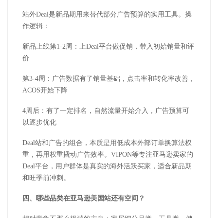
站外
Deal
是新品期用来替代部分广告预算的实用工具。操
作逻辑：
新品上线第
1-2
周：上
Deal
平台做促销，带入初始销量和评
价
第
3-4
周：广告数据有了销量基础，点击率和转化率改善，
ACOS
开始下降
4
周后：有了一定排名，自然流量开始介入，广告预算可
以逐步优化
Deal
站和广告的组合，本质是用低成本外部订单换算法权
重，再用权重撬动广告效率。
VIPON
等专注亚马逊卖家的
Deal
平台，用户群体是真实的海外活跃买家，适合新品期
和旺季前冲刺。
四、哪些品类在
亚
马逊美国站
还有空间？