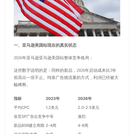
一、
亚马逊美国站
现在的真实状态
2026
年
亚马逊亚马逊美国站
整体竞争格局：
这些数字说明的是：同样的新品，
2026
年启动成本比
3
年
前高出一倍不止。纯靠广告烧流量的方式，利润已经被大
幅稀释。
指标
2023年
2026年
平均CPC
1.2美元
2.0-2.5美元
首页SP广告位竞争
中等
激烈
新品BSR建立周期
2-4周
4-8周