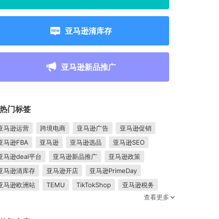
亚马逊清库存
亚马逊新品推广
热门标签
亚马逊运营
跨境电商
亚马逊广告
亚马逊促销
亚马逊FBA
亚马逊
亚马逊选品
亚马逊SEO
亚马逊deal平台
亚马逊新品推广
亚马逊政策
亚马逊清库存
亚马逊开店
亚马逊PrimeDay
亚马逊欧洲站
TEMU
TikTokShop
亚马逊税务
查看更多
卖家成长
亚马逊FBM
跨境电商平台
东南亚市场
亚马逊跟卖
平台入驻
Shopee入驻
亚马逊posts