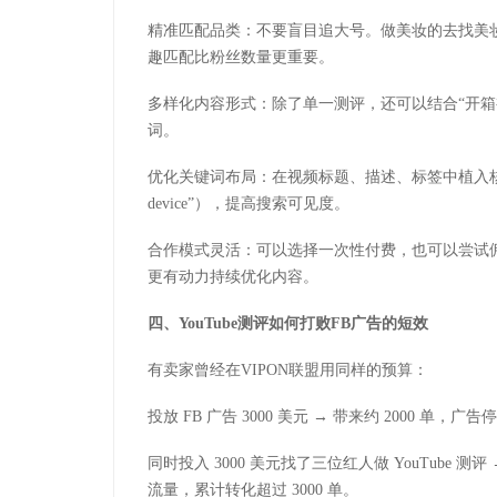
精准匹配品类：不要盲目追大号。做美妆的去找美
趣匹配比粉丝数量更重要。
多样化内容形式：除了单一测评，还可以结合
“
开箱
词。
优化关键词布局：在视频标题、描述、标签中植入
device”
），提高搜索可见度。
合作模式灵活：可以选择一次性付费，也可以尝试
更有动力持续优化内容。
四、
YouTube
测评如何打败
FB
广告的短效
有卖家曾经
在
VIPON
联盟
用同样的预算：
投放
FB
广告
3000
美元
→
带来约
2000
单，广告停
同时投入
3000
美元找了三位红人做
YouTube
测评
流量，累计转化超过
3000
单。