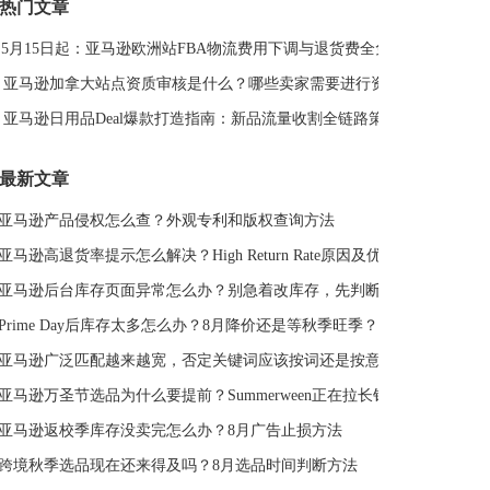
热门文章
DeepSeek
亚马逊侵权
亚马逊关键词排名
5月15日起：亚马逊欧洲站FBA物流费用下调与退货费全免解读
亚马逊站外推广体系课
亚马逊春季大促
Deal平台
亚马逊选品思路
亚马逊旺季
亚马逊BD
站外引流
亚马逊加拿大站点资质审核是什么？哪些卖家需要进行资质审核？
选品策略
Deal站
PrimeDay
站外促销
亚马逊日用品Deal爆款打造指南：新品流量收割全链路策略
亚马逊Deal
亚马逊干货
最新文章
亚马逊产品侵权怎么查？外观专利和版权查询方法
亚马逊高退货率提示怎么解决？High Return Rate原因及优化方法
亚马逊后台库存页面异常怎么办？别急着改库存，先判断是不是系统故障
Prime Day后库存太多怎么办？8月降价还是等秋季旺季？
亚马逊广泛匹配越来越宽，否定关键词应该按词还是按意图？
亚马逊万圣节选品为什么要提前？Summerween正在拉长销售周期
亚马逊返校季库存没卖完怎么办？8月广告止损方法
跨境秋季选品现在还来得及吗？8月选品时间判断方法