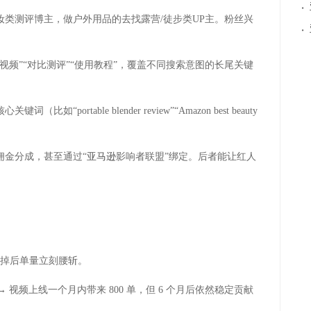
·
妆类测评博主，做户外用品的去找露营
/
徒步类
UP
主。粉丝兴
·
视频
”“
对比测评
”“
使用教程
”
，覆盖不同搜索意图的长尾关键
核心关键词（比如
“portable blender review”“Amazon best beauty
佣金分成，甚至通过
“
亚马逊
影响者联盟
”
绑定。后者能让红人
掉后单量立刻腰斩。
→
视频上线一个月内带来
800
单，但
6
个月后依然稳定贡献