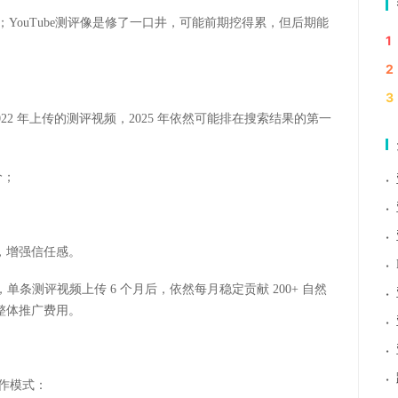
；
YouTube
测评像是修了一口井，可能前期挖得累，但后期能
1
2
3
022
年上传的测评视频，
2025
年依然可能排在搜索结果的第一
价；
·
·
·
，增强信任感。
·
，单条测评视频上传
6
个月后，依然每月稳定贡献
200+
自然
·
整体推广费用。
·
·
·
作模式：