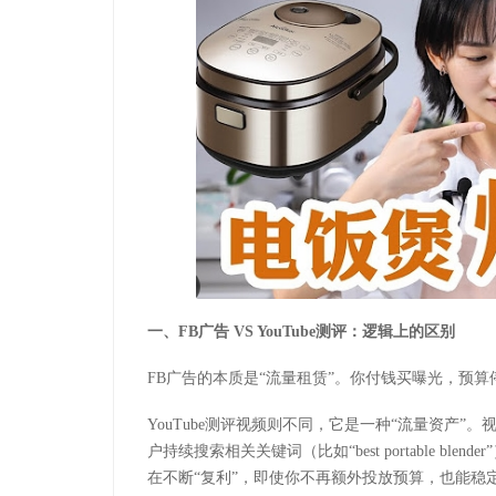
一、
FB
广告
VS YouTube
测评：逻辑上的区别
FB
广告的本质是
“
流量租赁
”
。你付钱买曝光，预算
YouTube
测评视频则不同，它是一种
“
流量资产
”
。
户持续搜索相关关键词（比如
“best portable blender”
在不断
“
复利
”
，即使你不再额外投放预算，也能稳