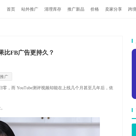
首页
站外推广
清理库存
推广新品
价格
卖家分享
跨
效果比FB广告更持久？
推广
归零，而
YouTube
测评视频却能在上线几个月甚至几年后，依
量。