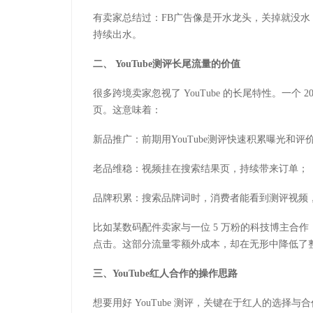
有卖家总结过：
FB
广告像是开水龙头，关掉就没水
持续出水。
二、
YouTube
测评
长尾流量的价值
很多跨境卖家忽视了
YouTube
的长尾特性。一个
2
页。这意味着：
新品推广：前期用
YouTube
测评快速积累曝光和评
老品维稳：视频挂在搜索结果页，持续带来订单；
品牌积累：搜索品牌词时，消费者能看到测评视频
比如某数码配件卖家与一位
5
万粉的科技博主合作
点击。这部分流量零额外成本，却在无形中降低了
三、
YouTube
红人合作的操作思路
想要用好
YouTube
测评，关键在于红人的选择与合