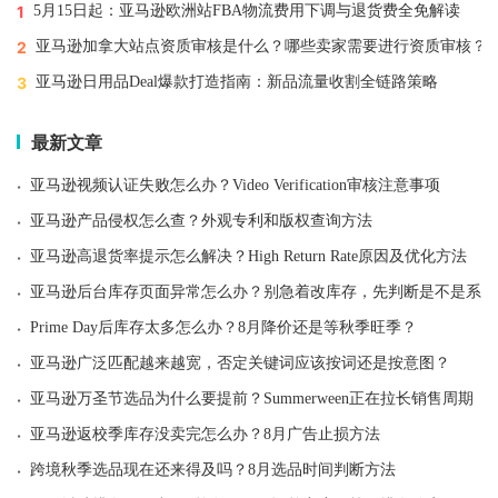
1
5月15日起：亚马逊欧洲站FBA物流费用下调与退货费全免解读
2
亚马逊加拿大站点资质审核是什么？哪些卖家需要进行资质审核？
3
亚马逊日用品Deal爆款打造指南：新品流量收割全链路策略
最新文章
·
亚马逊视频认证失败怎么办？Video Verification审核注意事项
·
亚马逊产品侵权怎么查？外观专利和版权查询方法
·
亚马逊高退货率提示怎么解决？High Return Rate原因及优化方法
·
亚马逊后台库存页面异常怎么办？别急着改库存，先判断是不是系统
·
Prime Day后库存太多怎么办？8月降价还是等秋季旺季？
·
亚马逊广泛匹配越来越宽，否定关键词应该按词还是按意图？
·
亚马逊万圣节选品为什么要提前？Summerween正在拉长销售周期
·
亚马逊返校季库存没卖完怎么办？8月广告止损方法
·
跨境秋季选品现在还来得及吗？8月选品时间判断方法