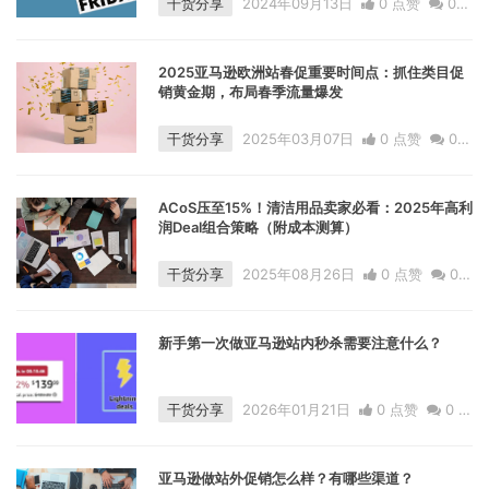
干货分享
2024年09月13日
0 点赞
0
评论
14460 浏览
2025亚马逊欧洲站春促重要时间点：抓住类目促
销黄金期，布局春季流量爆发
干货分享
2025年03月07日
0 点赞
0
评论
7624 浏览
ACoS压至15%！清洁用品卖家必看：2025年高利
润Deal组合策略（附成本测算）
干货分享
2025年08月26日
0 点赞
0
评论
1568 浏览
新手第一次做亚马逊站内秒杀需要注意什么？
干货分享
2026年01月21日
0 点赞
0
评
论
415 浏览
亚马逊做站外促销怎么样？有哪些渠道？