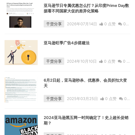
亚马逊节日专属优惠怎么打？从印度Prime Day数
据看不同国家大促的差异化策略
干货分享
2026年07月14日
0 点赞
0
评论
88 浏览
亚马逊旺季广告4步搭建法
干货分享
2024年10月10日
0 点赞
0
评
论
1266 浏览
6月2日起，亚马逊秒杀、优惠券、会员折扣大变
天
干货分享
2025年03月25日
0 点赞
0
评论
16953 浏览
2024亚马逊黑五网一时间确定了！史上超长促销
期？