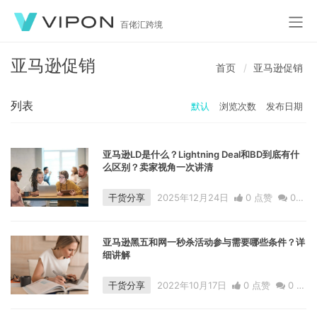
百佬汇跨境
亚马逊促销
首页
亚马逊促销
列表
默认
浏览次数
发布日期
亚马逊LD是什么？Lightning Deal和BD到底有什
么区别？卖家视角一次讲清
干货分享
2025年12月24日
0 点赞
0
评论
1011 浏览
亚马逊黑五和网一秒杀活动参与需要哪些条件？详
细讲解
干货分享
2022年10月17日
0 点赞
0
评
论
2456 浏览