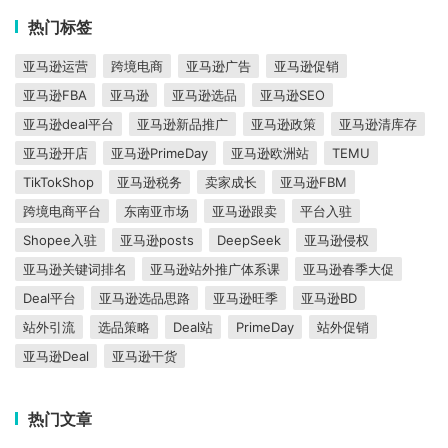
热门标签
亚马逊运营
跨境电商
亚马逊广告
亚马逊促销
亚马逊FBA
亚马逊
亚马逊选品
亚马逊SEO
亚马逊deal平台
亚马逊新品推广
亚马逊政策
亚马逊清库存
亚马逊开店
亚马逊PrimeDay
亚马逊欧洲站
TEMU
TikTokShop
亚马逊税务
卖家成长
亚马逊FBM
跨境电商平台
东南亚市场
亚马逊跟卖
平台入驻
Shopee入驻
亚马逊posts
DeepSeek
亚马逊侵权
亚马逊关键词排名
亚马逊站外推广体系课
亚马逊春季大促
Deal平台
亚马逊选品思路
亚马逊旺季
亚马逊BD
站外引流
选品策略
Deal站
PrimeDay
站外促销
亚马逊Deal
亚马逊干货
热门文章