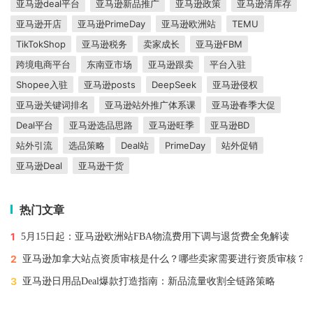
亚马逊deal平台
亚马逊新品推广
亚马逊政策
亚马逊清库存
亚马逊开店
亚马逊PrimeDay
亚马逊欧洲站
TEMU
TikTokShop
亚马逊税务
卖家成长
亚马逊FBM
跨境电商平台
东南亚市场
亚马逊跟卖
平台入驻
Shopee入驻
亚马逊posts
DeepSeek
亚马逊侵权
亚马逊关键词排名
亚马逊站外推广体系课
亚马逊春季大促
Deal平台
亚马逊选品思路
亚马逊旺季
亚马逊BD
站外引流
选品策略
Deal站
PrimeDay
站外促销
亚马逊Deal
亚马逊干货
热门文章
1
5月15日起：亚马逊欧洲站FBA物流费用下调与退货费全免解读
2
亚马逊加拿大站点资质审核是什么？哪些卖家需要进行资质审核？
3
亚马逊日用品Deal爆款打造指南：新品流量收割全链路策略