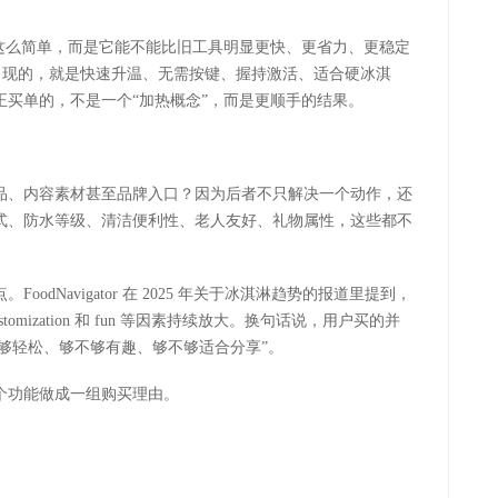
”这么简单，而是它能不能比旧工具明显更快、更省力、更稳定
出现的，就是快速升温、无需按键、握持激活、适合硬冰淇
买单的，不是一个“加热概念”，而是更顺手的结果。
品、内容素材甚至品牌入口？因为后者不只解决一个动作，还
式、防水等级、清洁便利性、老人友好、礼物属性，这些都不
点。
FoodNavigator
在
2025
年关于冰淇淋趋势的报道里提到，
stomization
和
fun
等因素持续放大。换句话说，用户买的并
不够轻松、够不够有趣、够不够适合分享”。
个功能做成一组购买理由。