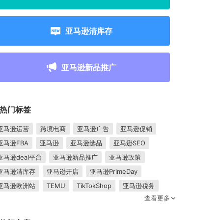
亚马逊清库存
亚马逊新品推广
热门标签
亚马逊运营
跨境电商
亚马逊广告
亚马逊促销
亚马逊FBA
亚马逊
亚马逊选品
亚马逊SEO
亚马逊deal平台
亚马逊新品推广
亚马逊政策
亚马逊清库存
亚马逊开店
亚马逊PrimeDay
亚马逊欧洲站
TEMU
TikTokShop
亚马逊税务
查看更多
卖家成长
亚马逊FBM
跨境电商平台
东南亚市场
亚马逊跟卖
平台入驻
Shopee入驻
亚马逊posts