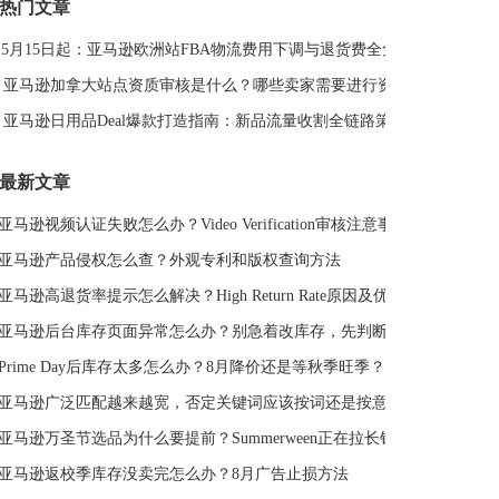
热门文章
DeepSeek
亚马逊侵权
亚马逊关键词排名
5月15日起：亚马逊欧洲站FBA物流费用下调与退货费全免解读
亚马逊站外推广体系课
亚马逊春季大促
Deal平台
亚马逊选品思路
亚马逊旺季
亚马逊BD
站外引流
亚马逊加拿大站点资质审核是什么？哪些卖家需要进行资质审核？
选品策略
Deal站
PrimeDay
站外促销
亚马逊日用品Deal爆款打造指南：新品流量收割全链路策略
亚马逊Deal
亚马逊干货
最新文章
亚马逊视频认证失败怎么办？Video Verification审核注意事项
亚马逊产品侵权怎么查？外观专利和版权查询方法
亚马逊高退货率提示怎么解决？High Return Rate原因及优化方法
亚马逊后台库存页面异常怎么办？别急着改库存，先判断是不是系统故障
Prime Day后库存太多怎么办？8月降价还是等秋季旺季？
亚马逊广泛匹配越来越宽，否定关键词应该按词还是按意图？
亚马逊万圣节选品为什么要提前？Summerween正在拉长销售周期
亚马逊返校季库存没卖完怎么办？8月广告止损方法