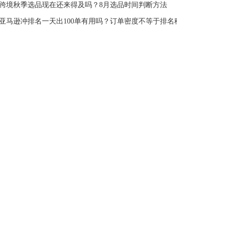
跨境秋季选品现在还来得及吗？8月选品时间判断方法
亚马逊冲排名一天出100单有用吗？订单密度不等于排名稳定