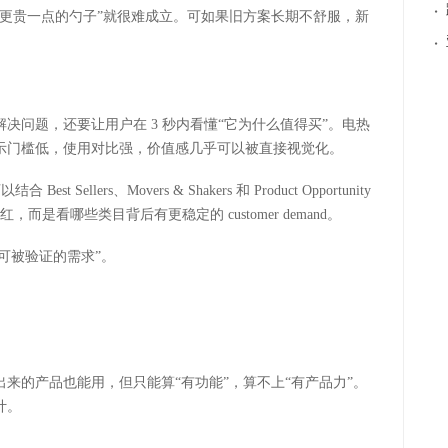
·
“更贵一点的勺子”就很难成立。可如果旧方案长期不舒服，新
·
解决问题，还要让用户在
3
秒内看懂“它为什么值得买”。电热
示门槛低，使用对比强，价值感几乎可以被直接视觉化。
可以结合
Best Sellers
、
Movers & Shakers
和
Product Opportunity
品红，而是看哪些类目背后有更稳定的
customer demand
。
找可被验证的需求”。
出来的产品也能用，但只能算
“有功能”，算不上“有产品力”。
计。