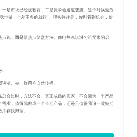
：一是市场已经被教育，二是竞争会迅速变脏。这个时候最危
“我也做一个差不多的就行”。现实往往是，你刚看到机会，价
热点跑，而是借热点复盘方法。像电热冰淇淋勺给卖家的启
好。
频讲清、被一群用户自然传播。
品总会过时，方法不会。真正成熟的卖家，不会因为一个产品
个需求，值得我做成一个长期产品，还是只值得我追一波短期
给库存找归宿。