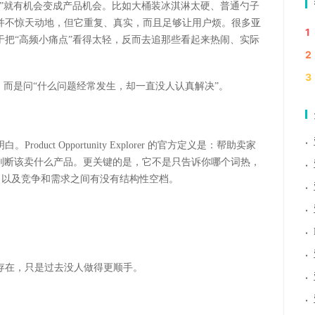
烦”就有机会变成产品机会。比如大桶装冰淇淋太硬、普通勺子
并不惊天动地，但它重复、真实，而且足够让用户烦。很多
亚
1
把“高频小痛点”看得太轻，反而去追那些看起来热闹、实际
2
3
，而是问“什么问题经常发生，却一直没人认真解决”。
·
明白。
Product Opportunity Explorer
的官方定义是：帮助卖家
判断该卖什么产品。更关键的是，它不是只告诉你哪个词热，
·
，以及竞争和需求之间有没有结构性空档。
·
·
·
·
存在，只是过去没人做得更顺手。
·
·