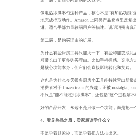
第一层，是核心问题的解决效率。
像电热冰淇淋勺这种产品，核心不是
“有加热功能
地完成挖取动作。
Amazon
上同类产品卖点里反复
淋、适合手部力量较弱用户等描述。说明消费者真正
第二层，是购买理由的扩展。
为什么有些厨房工具只能火一下，有些却能变成礼
顺带长出了更多购买理由。比如手柄握感、充电方
是核心功能本身，但它们会直接影响转化和复购。
这也是为什么今天很多厨房小工具能持续冒出新爆
消费者对于
frozen treats
的兴趣，正被
nostalgia
、
cu
不只是“能不能吃到冰淇淋”，还包括“这个过程够
好的产品开发，永远不是只做一个功能，而是把一
4
、
看见热品之后，卖家最该学什么？
不是学着赶紧抄，而是学着把方法抽出来。