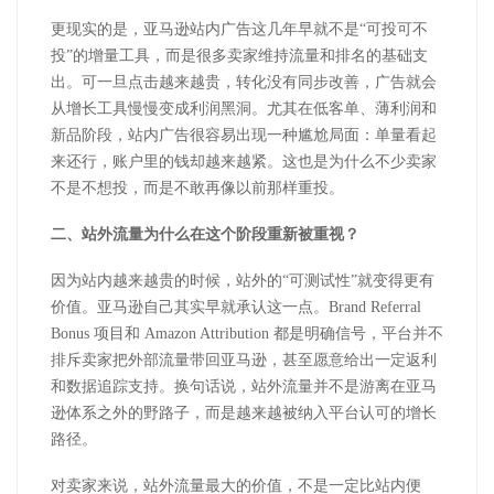
更现实的是，亚马逊站内广告这几年早就不是
“可投可不
投”的增量工具，而是很多卖家维持流量和排名的基础支
出。可一旦点击越来越贵，转化没有同步改善，广告就会
从增长工具慢慢变成利润黑洞。尤其在低客单、薄利润和
新品阶段，站内广告很容易出现一种尴尬局面：单量看起
来还行，账户里的钱却越来越紧。这也是为什么不少卖家
不是不想投，而是不敢再像以前那样重投。
二、站外流量为什么在这个阶段重新被重视？
因为站内越来越贵的时候，站外的
“可测试性”就变得更有
价值。亚马逊自己其实早就承认这一点。
Brand Referral
Bonus
项目和
Amazon Attribution
都是明确信号，平台并不
排斥卖家把外部流量带回亚马逊，甚至愿意给出一定返利
和数据追踪支持。换句话说，站外流量并不是游离在亚马
逊体系之外的野路子，而是越来越被纳入平台认可的增长
路径。
对卖家来说，站外流量最大的价值，不是一定比站内便