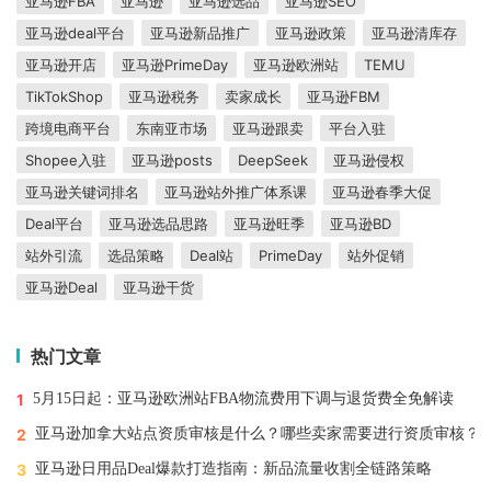
亚马逊FBA
亚马逊
亚马逊选品
亚马逊SEO
亚马逊deal平台
亚马逊新品推广
亚马逊政策
亚马逊清库存
亚马逊开店
亚马逊PrimeDay
亚马逊欧洲站
TEMU
TikTokShop
亚马逊税务
卖家成长
亚马逊FBM
跨境电商平台
东南亚市场
亚马逊跟卖
平台入驻
Shopee入驻
亚马逊posts
DeepSeek
亚马逊侵权
亚马逊关键词排名
亚马逊站外推广体系课
亚马逊春季大促
Deal平台
亚马逊选品思路
亚马逊旺季
亚马逊BD
站外引流
选品策略
Deal站
PrimeDay
站外促销
亚马逊Deal
亚马逊干货
热门文章
1
5月15日起：亚马逊欧洲站FBA物流费用下调与退货费全免解读
2
亚马逊加拿大站点资质审核是什么？哪些卖家需要进行资质审核？
3
亚马逊日用品Deal爆款打造指南：新品流量收割全链路策略