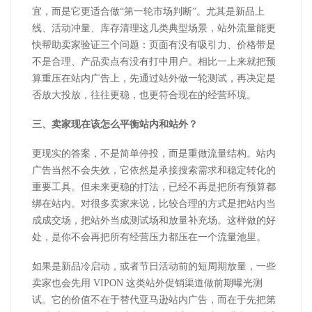
宜，而是它更适合做
“第一轮市场判断”。尤其是新品上
线、活动冲量、库存清理这几类典型场景，站外流量能更
快帮助卖家验证三个问题：页面有没有吸引力、价格带是
不是合理、产品卖点有没有打中用户。相比一上来就把预
算重压在站内广告上，先通过站外做一轮测试，再决定是
否放大投放，往往更稳，也更符合现在的经营环境。
三、卖家现在该怎么平衡站内和站外？
更现实的答案，不是简单停投，而是重做流量结构。站内
广告当然不会失效，它依然是承接搜索需求和稳定转化的
重要工具。但未来更稳的打法，已经不再是把所有预算都
绑在站内。对很多卖家来说，比较合理的方式是把站内当
成成交场，把站外当成测试场和放量补充场。这样做的好
处，是你不会再把所有经营压力都压在一个流量池里。
如果是新品冷启动，或者节日活动前的短周期放量，一些
卖家也会先用
VIPON
这类站外促销渠道做前期曝光测
试。它的价值不在于替代亚马逊站内广告，而在于先把第