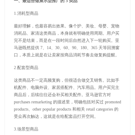
一、最适合做展示型推广的
3
类品
1.
消耗型商品
最好理解，也最容易出效果。像个护、美妆、母婴、宠物
消耗品、家清这类商品，本身就有明确使用周期。用户买
完不是结束，而是在一段时间后自然进入下一轮购买。亚
马逊既然提供
7
、
14
、
30
、
60
、
90
、
180
、
365
天等回溯窗
口，本质上就是在让卖家按商品消耗节奏去做复购提醒。
2.
配套型商品
这类商品不一定高频复购，但很适合做交叉销售。比如手
机配件、电脑外设、家居搭配件、汽车用品。用户买完主
商品后，后续往往还会补买相关配件。亚马逊官方对
purchases remarketing
的描述里，明确包括对买过
promoted
products
、
other popular products
和相关
retail categories
的
受众再次触达，这就是在给配套品打开空间。
3.
场景型商品