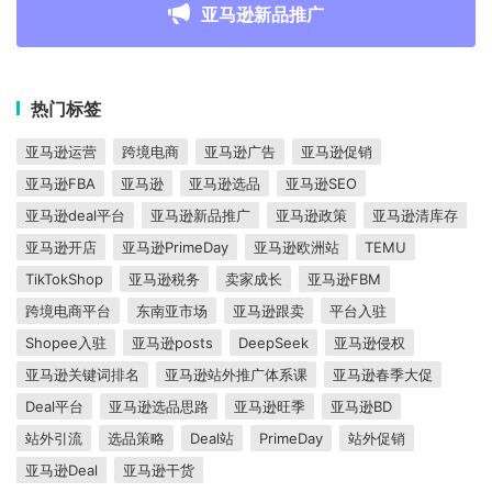
亚马逊新品推广
热门标签
亚马逊运营
跨境电商
亚马逊广告
亚马逊促销
亚马逊FBA
亚马逊
亚马逊选品
亚马逊SEO
亚马逊deal平台
亚马逊新品推广
亚马逊政策
亚马逊清库存
亚马逊开店
亚马逊PrimeDay
亚马逊欧洲站
TEMU
TikTokShop
亚马逊税务
卖家成长
亚马逊FBM
跨境电商平台
东南亚市场
亚马逊跟卖
平台入驻
Shopee入驻
亚马逊posts
DeepSeek
亚马逊侵权
亚马逊关键词排名
亚马逊站外推广体系课
亚马逊春季大促
Deal平台
亚马逊选品思路
亚马逊旺季
亚马逊BD
站外引流
选品策略
Deal站
PrimeDay
站外促销
亚马逊Deal
亚马逊干货