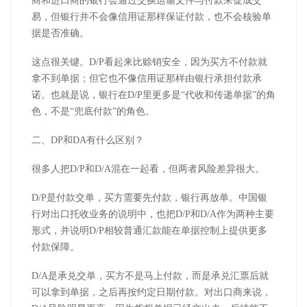
商和进口商的银行会通过交换运输文件与付款来促成交
易，但银行并不会像信用证那样保证付款，也不会核验单
据是否准确。
这点很关键。
D/P
看起来比赊销安全，因为买方不付款就
拿不到单据；但它也不像信用证那样由银行承担付款承
诺。也就是说，银行在
D/P
里更多是“代收和传递单据”的角
色，不是“兜底付款”的角色。
二、
DP
和
DA
有什么区别？
很多人把
D/P
和
D/A
混在一起看，但两者风险差异很大。
D/P
是付款交单，买方需要先付款，银行再放单。中国银
行对出口托收业务的说明中，也把
D/P
和
D/A
作为两种主要
形式，并说明
D/P
相较普通汇款能在单据控制上提供更多
付款保障。
D/A
是承兑交单，买方不是马上付款，而是承兑汇票后就
可以拿到单据，之后再按约定日期付款。对出口商来说，