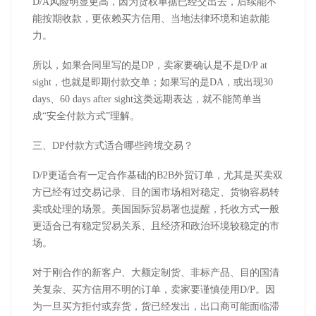
D/A
风险明显更高，因为货权单据已经交出去，后续能不
能按期收款，更依赖买方信用、当地法律环境和追款能
力。
所以，如果合同里写的是
DP
，卖家要确认是不是
D/P at
sight
，也就是即期付款交单；如果写的是
DA
，或出现
30
days
、
60 days after sight
这类远期表达，就不能简单当
成“安全付款方式”理解。
三、
DP
付款方式适合哪些跨境交易？
D/P
更适合有一定合作基础的
B2B
外贸订单，尤其是买卖双
方已经有过交易记录、目的国市场相对稳定、货物容易转
卖或处理的场景。美国国际贸易署也提醒，托收方式一般
更适合已有稳定贸易关系、且经济和政治环境较稳定的市
场。
对于刚合作的新客户、大额定制货、非标产品、目的国清
关复杂、买方信用不明的订单，卖家要谨慎使用
D/P
。因
为一旦买方拒付或弃货，货已经发出，出口商可能面临滞