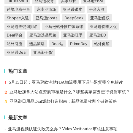
TikTokShop
亚马逊税务
卖家成长
亚马逊FBM
跨境电商平台
东南亚市场
亚马逊跟卖
平台入驻
Shopee入驻
亚马逊posts
DeepSeek
亚马逊侵权
亚马逊关键词排名
亚马逊站外推广体系课
亚马逊春季大促
Deal平台
亚马逊选品思路
亚马逊旺季
亚马逊BD
站外引流
选品策略
Deal站
PrimeDay
站外促销
亚马逊Deal
亚马逊干货
热门文章
1
5月15日起：亚马逊欧洲站FBA物流费用下调与退货费全免解读
2
亚马逊加拿大站点资质审核是什么？哪些卖家需要进行资质审核？
3
亚马逊日用品Deal爆款打造指南：新品流量收割全链路策略
最新文章
·
亚马逊视频认证失败怎么办？Video Verification审核注意事项