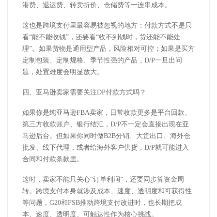
港费、退运费、转卖折价、仓储费等一连串成本。
这也是跨境支付里最容易被忽视的地方：付款方式不是只
看
“能不能收钱”，还要看“收不到钱时，货还能不能处
理”。如果货物是通用型产品，风险相对可控；如果是买方
定制包装、定制规格、季节性强的产品，
D/P
一旦出问
题，处置难度会明显放大。
四、亚马逊卖家需要关注
DP
付款方式吗？
如果你是纯亚马逊
FBA
卖家，日常收款更多是平台回款、
第三方收款账户、银行结汇，
D/P
不一定会直接出现在亚
马逊后台。但如果你同时做
B2B
分销、大货出口、海外仓
批发、线下代理，或者给海外客户供货，
D/P
就可能进入
合同和付款条款里。
这时，卖家不能只关心
“订单利润”，还要同步算资金周
转。跨境支付本身就涉及成本、速度、透明度和可获得性
等问题，
G20
和
FSB
推动跨境支付改进时，也长期把成
本、速度、透明度、可触达性作为核心挑战。