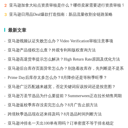
2
亚马逊加拿大站点资质审核是什么？哪些卖家需要进行资质审核？
3
亚马逊日用品Deal爆款打造指南：新品流量收割全链路策略
最新文章
·
亚马逊视频认证失败怎么办？Video Verification审核注意事项
·
亚马逊产品侵权怎么查？外观专利和版权查询方法
·
亚马逊高退货率提示怎么解决？High Return Rate原因及优化方法
·
亚马逊后台库存页面异常怎么办？别急着改库存，先判断是不是系统
·
Prime Day后库存太多怎么办？8月降价还是等秋季旺季？
·
亚马逊广泛匹配越来越宽，否定关键词应该按词还是按意图？
·
亚马逊万圣节选品为什么要提前？Summerween正在拉长销售周期
·
亚马逊返校季库存没卖完怎么办？8月广告止损方法
·
跨境秋季选品现在还来得及吗？8月选品时间判断方法
·
亚马逊冲排名一天出100单有用吗？订单密度不等于排名稳定