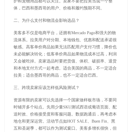
护和宠物用品都可以关注。卖家不要把拉美当成一个整
体，巴西和墨西哥的用户、价格和履约预期不同。
二、为什么支付和物流会影响选品？
美客多不仅是电商平台，还拥有
Mercado Pago
和强大的物
流体系。拉美用户对分期、本地钱包、优惠和配送承诺很
敏感。高客单价商品如果无法匹配用户支付习惯，降价也
未必能解决转化；低客单价商品如果物流成本过高，利润
又会被吃掉。卖家选品时要把货值、体积、破损率、退货
和本地支付方式一起考虑。适合美国的商品，不一定适合
拉美；适合墨西哥的商品，也不一定适合巴西。
三、跨境卖家应该怎样低风险测试？
资源有限的卖家可以先选择一个国家做样板市场，不要同
时铺开多个站点。先用少量
SKU
测试西语或葡语页面、配
送时效、价格接受度和客服问题。数据跑通后，再考虑本
地仓和更深运营。活动节点如
HOT SALE
、
Buen Fin
、黑
五和圣诞季，都可以作为测试窗口。美客多增长很快，但