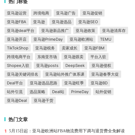
热门标签
亚马逊运营
跨境电商
亚马逊广告
亚马逊促销
亚马逊FBA
亚马逊
亚马逊选品
亚马逊SEO
亚马逊deal平台
亚马逊新品推广
亚马逊政策
亚马逊清库存
亚马逊开店
亚马逊PrimeDay
亚马逊欧洲站
TEMU
TikTokShop
亚马逊税务
卖家成长
亚马逊FBM
跨境电商平台
东南亚市场
亚马逊跟卖
平台入驻
Shopee入驻
亚马逊posts
DeepSeek
亚马逊侵权
亚马逊关键词排名
亚马逊站外推广体系课
亚马逊春季大促
Deal平台
亚马逊选品思路
亚马逊旺季
亚马逊BD
站外引流
选品策略
Deal站
PrimeDay
站外促销
亚马逊Deal
亚马逊干货
热门文章
1
5月15日起：亚马逊欧洲站FBA物流费用下调与退货费全免解读