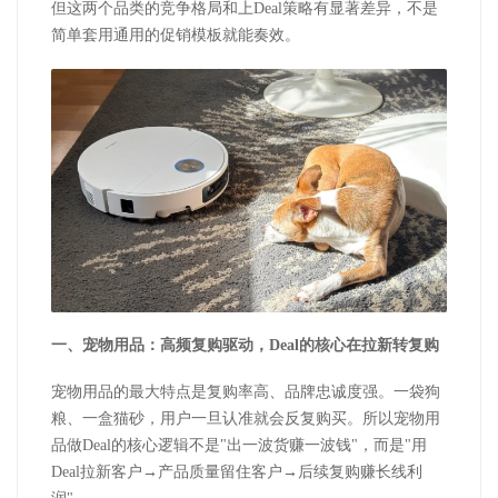
但这两个品类的竞争格局和上
Deal
策略有显著差异，不是
简单套用通用的促销模板就能奏效。
一、宠物用品：高频复购驱动，
Deal
的核心在拉新转复购
宠物用品的最大特点是复购率高、品牌忠诚度强。一袋狗
粮、一盒猫砂，用户一旦认准就会反复购买。所以宠物用
品做
Deal
的核心逻辑不是
"
出一波货赚一波钱
"
，而是
"
用
Deal
拉新客户→产品质量留住客户→后续复购赚长线利