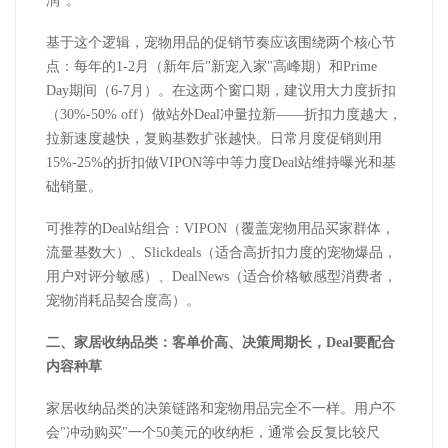
润
"
。
基于这个逻辑，宠物用品的促销节奏应该围绕两个核心节
点：每年的
1-2
月（新年后
"
新宠入家
"
高峰期）和
Prime
Day
期间（
6-7
月）。在这两个窗口期，建议用大力度折扣
（
30%-50% off
）做站外
Deal
冲量拉新——折扣力度越大，
拉新速度越快，复购基数扩张越快。日常月度促销则用
15%-25%
的折扣做
VIPON
等中等力度
Deal
站维持曝光和基
础销量。
可推荐的
Deal
站组合：
VIPON
（覆盖宠物用品买家群体，
流量基数大）、
Slickdeals
（适合高折扣力度的宠物爆品，
用户对评分敏感）、
DealNews
（适合价格敏感型消费者，
宠物消耗品契合度高）。
二、家居收纳品类：客单价高、决策周期长，
Deal
要配合
内容种草
家居收纳品类的决策链路和宠物用品完全不一样。用户不
会
"
冲动购买
"
一个
50
美元的收纳柜，通常会反复比较尺