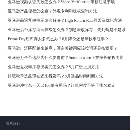
·
亚马逊视频认证失败怎么办？Video Verification审核注意事项
·
亚马逊产品侵权怎么查？外观专利和版权查询方法
·
亚马逊高退货率提示怎么解决？High Return Rate原因及优化方法
·
亚马逊后台库存页面异常怎么办？别急着改库存，先判断是不是系统
·
Prime Day后库存太多怎么办？8月降价还是等秋季旺季？
·
亚马逊广泛匹配越来越宽，否定关键词应该按词还是按意图？
·
亚马逊万圣节选品为什么要提前？Summerween正在拉长销售周期
·
亚马逊返校季库存没卖完怎么办？8月广告止损方法
·
跨境秋季选品现在还来得及吗？8月选品时间判断方法
·
亚马逊冲排名一天出100单有用吗？订单密度不等于排名稳定
联系我们