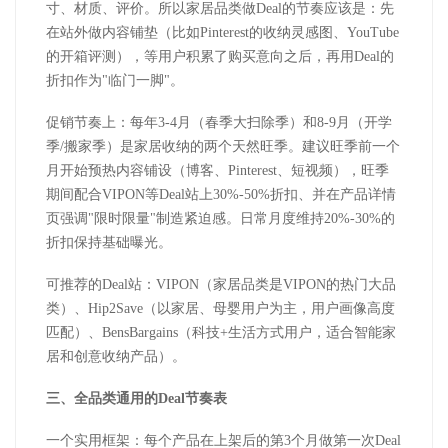
寸、材质、评价。所以家居品类做
Deal
的节奏应该是：先
在站外做内容铺垫（比如
Pinterest
的收纳灵感图、
YouTube
的开箱评测），等用户积累了购买意向之后，再用
Deal
的
折扣作为
"
临门一脚
"
。
促销节奏上：每年
3-4
月（春季大扫除季）和
8-9
月（开学
季
/
搬家季）是家居收纳的两个天然旺季。建议旺季前一个
月开始预热内容铺设（博客、
Pinterest
、短视频），旺季
期间配合
VIPON
等
Deal
站上
30%-50%
折扣、并在产品详情
页强调
"
限时限量
"
制造紧迫感。日常月度维持
20%-30%
的
折扣保持基础曝光。
可推荐的
Deal
站：
VIPON
（家居品类是
VIPON
的热门大品
类）、
Hip2Save
（以家居、母婴用户为主，用户画像高度
匹配）、
BensBargains
（科技
+
生活方式用户，适合智能家
居和创意收纳产品）。
三、全品类通用的
Deal
节奏表
一个实用框架：每个产品在上架后的第
3
个月做第一次
Deal