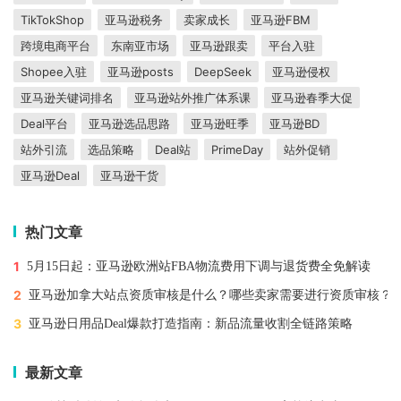
TikTokShop
亚马逊税务
卖家成长
亚马逊FBM
跨境电商平台
东南亚市场
亚马逊跟卖
平台入驻
Shopee入驻
亚马逊posts
DeepSeek
亚马逊侵权
亚马逊关键词排名
亚马逊站外推广体系课
亚马逊春季大促
Deal平台
亚马逊选品思路
亚马逊旺季
亚马逊BD
站外引流
选品策略
Deal站
PrimeDay
站外促销
亚马逊Deal
亚马逊干货
热门文章
1
5月15日起：亚马逊欧洲站FBA物流费用下调与退货费全免解读
2
亚马逊加拿大站点资质审核是什么？哪些卖家需要进行资质审核？
3
亚马逊日用品Deal爆款打造指南：新品流量收割全链路策略
最新文章