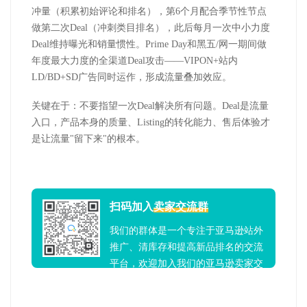
冲量（积累初始评论和排名），第
6
个月配合季节性节点
做第二次
Deal
（冲刺类目排名），此后每月一次中小力度
Deal
维持曝光和销量惯性。
Prime Day
和黑五
/
网一期间做
年度最大力度的全渠道
Deal
攻击——
VIPON+
站内
LD/BD+SD
广告同时运作，形成流量叠加效应。
关键在于：不要指望一次
Deal
解决所有问题。
Deal
是流量
入口，产品本身的质量、
Listing
的转化能力、售后体验才
是让流量
"
留下来
"
的根本。
扫码加入
卖家交流群
我们的群体是一个专注于亚马逊站外
推广、清库存和提高新品排名的交流
平台，欢迎加入我们的亚马逊卖家交
流群！