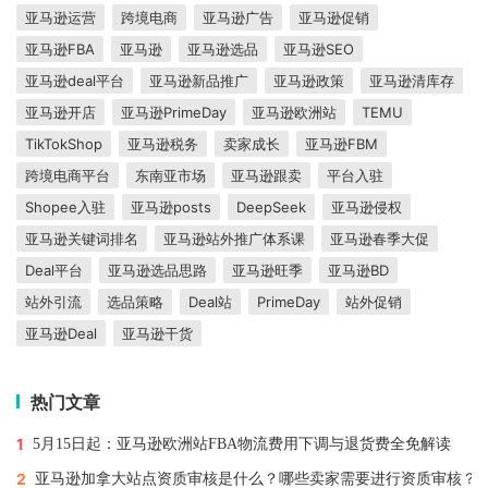
亚马逊运营
跨境电商
亚马逊广告
亚马逊促销
亚马逊FBA
亚马逊
亚马逊选品
亚马逊SEO
亚马逊deal平台
亚马逊新品推广
亚马逊政策
亚马逊清库存
亚马逊开店
亚马逊PrimeDay
亚马逊欧洲站
TEMU
TikTokShop
亚马逊税务
卖家成长
亚马逊FBM
跨境电商平台
东南亚市场
亚马逊跟卖
平台入驻
Shopee入驻
亚马逊posts
DeepSeek
亚马逊侵权
亚马逊关键词排名
亚马逊站外推广体系课
亚马逊春季大促
Deal平台
亚马逊选品思路
亚马逊旺季
亚马逊BD
站外引流
选品策略
Deal站
PrimeDay
站外促销
亚马逊Deal
亚马逊干货
热门文章
1
5月15日起：亚马逊欧洲站FBA物流费用下调与退货费全免解读
2
亚马逊加拿大站点资质审核是什么？哪些卖家需要进行资质审核？