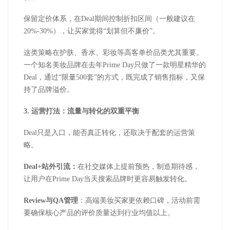
保留定价体系，在
Deal
期间控制折扣区间（一般建议在
20%-30%
），让买家觉得“划算但不廉价”。
这类策略在护肤、香水、彩妆等高客单价品类尤其重要。
一个知名美妆品牌在去年
Prime Day
只做了一款明星精华的
Deal
，通过“限量
500
套”的方式，既完成了销售指标，又保
持了品牌溢价。
3.
运营打法：流量与转化的双重平衡
Deal
只是入口，能否真正转化，还取决于配套的运营策
略。
Deal+
站外引流：
在社交媒体上提前预热，制造期待感，
让用户在
Prime Day
当天搜索品牌时更容易触发转化。
Review
与
QA
管理
：高端美妆买家更依赖口碑，活动前需
要确保核心产品的评价质量达到行业均值以上。