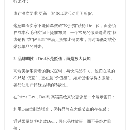
行比对；
库存深度要求
更高，避免出现活动期间断货。
这意味着卖家不能简单依赖
“轻折扣”获得
Deal
位，而必须
在成本和毛利空间上提前布局。一个常见的做法是通过“捆
绑销售”或“限量款”来满足折扣比例要求，同时降低对核心
爆款单品的冲击。
2.
品牌调性：
Deal
不是贬值，而是放大认知
高端美妆消费者的购买逻辑，与快消品不同。他们在意的
不只是
“便宜”，更在意“价值感”。如果促销做得太激进，
容易让用户怀疑品牌的稀缺性。
在
Prime Day
，
Deal
对高端美妆来说更像是一个展示窗口：
利用
Deal
位制造曝光，保持品牌在大促节点的存在感；
通过限量款
/
联名款
Deal
，强化品牌故事，而不是纯粹降
价；