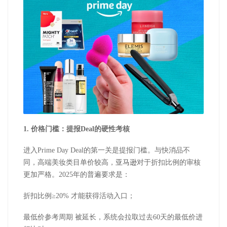
1.
价格门槛：提报
Deal
的硬性考核
进入
Prime Day Deal
的第一关是提报门槛。与快消品不
同，高端美妆类目单价较高，
亚马逊
对于折扣比例的审核
更加严格。
2025
年的普遍要求是：
折扣比例
≥
20%
才能获得活动入口；
最低价参考周期
被延长，系统会拉取过去
60
天的最低价进