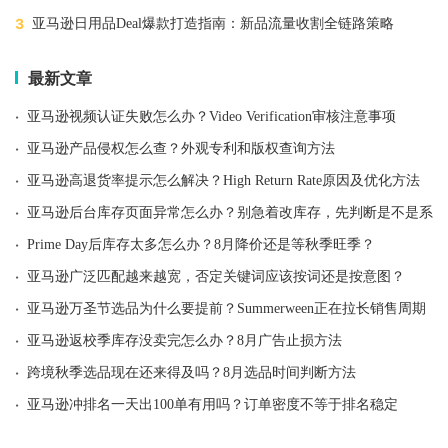
3
亚马逊日用品Deal爆款打造指南：新品流量收割全链路策略
最新文章
·
亚马逊视频认证失败怎么办？Video Verification审核注意事项
·
亚马逊产品侵权怎么查？外观专利和版权查询方法
·
亚马逊高退货率提示怎么解决？High Return Rate原因及优化方法
·
亚马逊后台库存页面异常怎么办？别急着改库存，先判断是不是系统
·
Prime Day后库存太多怎么办？8月降价还是等秋季旺季？
·
亚马逊广泛匹配越来越宽，否定关键词应该按词还是按意图？
·
亚马逊万圣节选品为什么要提前？Summerween正在拉长销售周期
·
亚马逊返校季库存没卖完怎么办？8月广告止损方法
·
跨境秋季选品现在还来得及吗？8月选品时间判断方法
·
亚马逊冲排名一天出100单有用吗？订单密度不等于排名稳定