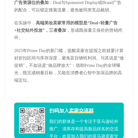
广告资源位的叠加
：
Deal
与
Sponsored Display
或
Brand
广告
的配合，可以锁定搜索流量，避免被同类竞品截胡。
在实操中，
高端美妆卖家常用的模型是
“
Deal+
轻量广告
+
社交站外投放”，三者叠加
，形成既保量又保价的营销闭
环。
2025
年
Prime Day
的新门槛，提醒卖家在提报之前就要计算
好折扣区间与库存深度，避免盲目牺牲利润。与其说是“做
促销”，不如说是“做品牌放大”：借助
Prime Day
的全球曝
光，既完成销量目标，又能在消费者心智中加深品牌的高
端定位。
扫码加入
卖家交流群
我们的群体是一个专注于亚马逊站外
推广、清库存和提高新品排名的交流
平台，欢迎加入我们的亚马逊卖家交