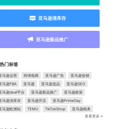
亚马逊清库存
亚马逊新品推广
热门标签
亚马逊运营
跨境电商
亚马逊广告
亚马逊促销
亚马逊FBA
亚马逊
亚马逊选品
亚马逊SEO
亚马逊deal平台
亚马逊新品推广
亚马逊政策
亚马逊清库存
亚马逊开店
亚马逊PrimeDay
亚马逊欧洲站
TEMU
TikTokShop
亚马逊税务
查看更多
卖家成长
亚马逊FBM
跨境电商平台
东南亚市场
亚马逊跟卖
平台入驻
Shopee入驻
亚马逊posts