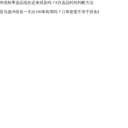
跨境秋季选品现在还来得及吗？8月选品时间判断方法
亚马逊冲排名一天出100单有用吗？订单密度不等于排名稳定