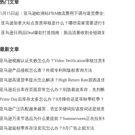
热门文章
DeepSeek
亚马逊侵权
亚马逊关键词排名
5月15日起：亚马逊欧洲站FBA物流费用下调与退货费全免解读
亚马逊站外推广体系课
亚马逊春季大促
Deal平台
亚马逊选品思路
亚马逊旺季
亚马逊BD
站外引流
亚马逊加拿大站点资质审核是什么？哪些卖家需要进行资质审核？
选品策略
Deal站
PrimeDay
站外促销
亚马逊日用品Deal爆款打造指南：新品流量收割全链路策略
亚马逊Deal
亚马逊干货
最新文章
亚马逊视频认证失败怎么办？Video Verification审核注意事项
亚马逊产品侵权怎么查？外观专利和版权查询方法
亚马逊高退货率提示怎么解决？High Return Rate原因及优化方法
亚马逊后台库存页面异常怎么办？别急着改库存，先判断是不是系统故障
Prime Day后库存太多怎么办？8月降价还是等秋季旺季？
亚马逊广泛匹配越来越宽，否定关键词应该按词还是按意图？
亚马逊万圣节选品为什么要提前？Summerween正在拉长销售周期
亚马逊返校季库存没卖完怎么办？8月广告止损方法