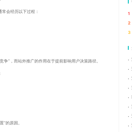
通常会经历以下过程：
1
2
3
·
竞争”，而站外推广的作用在于提前影响用户决策路径。
·
：
·
·
·
·
·
置”的原因。
·