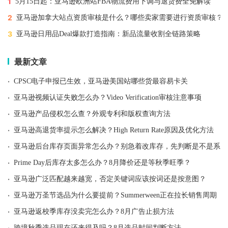
1
5月15日起：亚马逊欧洲站FBA物流费用下调与退货费全免解读
2
亚马逊加拿大站点资质审核是什么？哪些卖家需要进行资质审核？
3
亚马逊日用品Deal爆款打造指南：新品流量收割全链路策略
最新文章
·
CPSC电子申报已生效，亚马逊美国站哪些货最容易卡关
·
亚马逊视频认证失败怎么办？Video Verification审核注意事项
·
亚马逊产品侵权怎么查？外观专利和版权查询方法
·
亚马逊高退货率提示怎么解决？High Return Rate原因及优化方法
·
亚马逊后台库存页面异常怎么办？别急着改库存，先判断是不是系统
·
Prime Day后库存太多怎么办？8月降价还是等秋季旺季？
·
亚马逊广泛匹配越来越宽，否定关键词应该按词还是按意图？
·
亚马逊万圣节选品为什么要提前？Summerween正在拉长销售周期
·
亚马逊返校季库存没卖完怎么办？8月广告止损方法
·
跨境秋季选品现在还来得及吗？8月选品时间判断方法