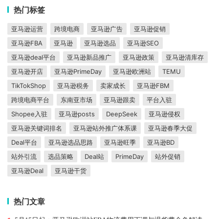
热门标签
亚马逊运营
跨境电商
亚马逊广告
亚马逊促销
亚马逊FBA
亚马逊
亚马逊选品
亚马逊SEO
亚马逊deal平台
亚马逊新品推广
亚马逊政策
亚马逊清库存
亚马逊开店
亚马逊PrimeDay
亚马逊欧洲站
TEMU
TikTokShop
亚马逊税务
卖家成长
亚马逊FBM
跨境电商平台
东南亚市场
亚马逊跟卖
平台入驻
Shopee入驻
亚马逊posts
DeepSeek
亚马逊侵权
亚马逊关键词排名
亚马逊站外推广体系课
亚马逊春季大促
Deal平台
亚马逊选品思路
亚马逊旺季
亚马逊BD
站外引流
选品策略
Deal站
PrimeDay
站外促销
亚马逊Deal
亚马逊干货
热门文章