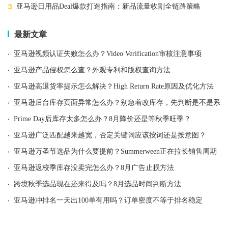
3
亚马逊日用品Deal爆款打造指南：新品流量收割全链路策略
最新文章
·
亚马逊视频认证失败怎么办？Video Verification审核注意事项
·
亚马逊产品侵权怎么查？外观专利和版权查询方法
·
亚马逊高退货率提示怎么解决？High Return Rate原因及优化方法
·
亚马逊后台库存页面异常怎么办？别急着改库存，先判断是不是系统
·
Prime Day后库存太多怎么办？8月降价还是等秋季旺季？
·
亚马逊广泛匹配越来越宽，否定关键词应该按词还是按意图？
·
亚马逊万圣节选品为什么要提前？Summerween正在拉长销售周期
·
亚马逊返校季库存没卖完怎么办？8月广告止损方法
·
跨境秋季选品现在还来得及吗？8月选品时间判断方法
·
亚马逊冲排名一天出100单有用吗？订单密度不等于排名稳定