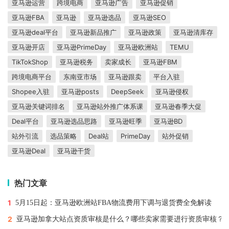
亚马逊运营
跨境电商
亚马逊广告
亚马逊促销
亚马逊FBA
亚马逊
亚马逊选品
亚马逊SEO
亚马逊deal平台
亚马逊新品推广
亚马逊政策
亚马逊清库存
亚马逊开店
亚马逊PrimeDay
亚马逊欧洲站
TEMU
TikTokShop
亚马逊税务
卖家成长
亚马逊FBM
跨境电商平台
东南亚市场
亚马逊跟卖
平台入驻
Shopee入驻
亚马逊posts
DeepSeek
亚马逊侵权
亚马逊关键词排名
亚马逊站外推广体系课
亚马逊春季大促
Deal平台
亚马逊选品思路
亚马逊旺季
亚马逊BD
站外引流
选品策略
Deal站
PrimeDay
站外促销
亚马逊Deal
亚马逊干货
热门文章
1
5月15日起：亚马逊欧洲站FBA物流费用下调与退货费全免解读
2
亚马逊加拿大站点资质审核是什么？哪些卖家需要进行资质审核？