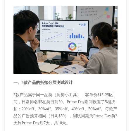
一、
5
款产品的折扣分层测试设计
5
款产品属于同一品类（厨房小工具），客单价
$15-25
区
间，日常排名都在类目前
50
。
Prime Day
期间设置了
5
档折
扣：
20%off
、
30%off
、
35%off
、
40%off
、
50%off
。每款产
品的广告预算相同（日均
$50
），测试周期为
Prime Day
前
3
天到
Prime Day
后
7
天，共
10
天。