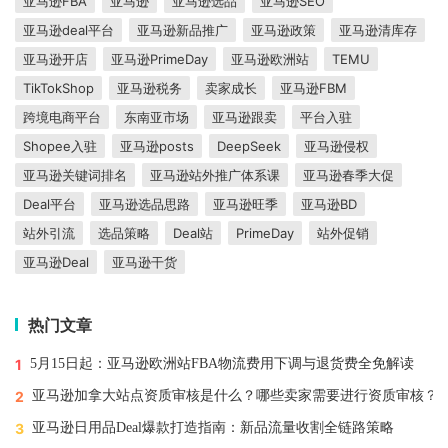
亚马逊FBA
亚马逊
亚马逊选品
亚马逊SEO
亚马逊deal平台
亚马逊新品推广
亚马逊政策
亚马逊清库存
亚马逊开店
亚马逊PrimeDay
亚马逊欧洲站
TEMU
TikTokShop
亚马逊税务
卖家成长
亚马逊FBM
跨境电商平台
东南亚市场
亚马逊跟卖
平台入驻
Shopee入驻
亚马逊posts
DeepSeek
亚马逊侵权
亚马逊关键词排名
亚马逊站外推广体系课
亚马逊春季大促
Deal平台
亚马逊选品思路
亚马逊旺季
亚马逊BD
站外引流
选品策略
Deal站
PrimeDay
站外促销
亚马逊Deal
亚马逊干货
热门文章
1
5月15日起：亚马逊欧洲站FBA物流费用下调与退货费全免解读
2
亚马逊加拿大站点资质审核是什么？哪些卖家需要进行资质审核？
3
亚马逊日用品Deal爆款打造指南：新品流量收割全链路策略