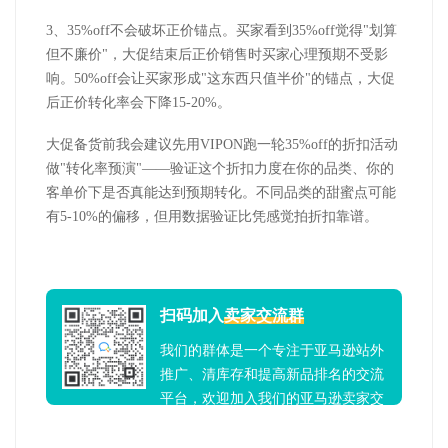
3
、
35%off
不会破坏正价锚点。买家看到
35%off
觉得
"
划算
但不廉价
"
，大促结束后正价销售时买家心理预期不受影
响。
50%off
会让买家形成
"
这东西只值半价
"
的锚点，大促
后正价转化率会下降
15-20%
。
大促备货前我会
建议
先用
VIPON
跑一轮
35%off
的折扣活动
做
"
转化率预演
"
——验证这个折扣力度在你的品类、你的
客单价下是否真能达到预期转化。不同品类的甜蜜点可能
有
5-10%
的偏移，但用数据验证比凭感觉拍折扣靠谱。
扫码加入
卖家交流群
我们的群体是一个专注于亚马逊站外
推广、清库存和提高新品排名的交流
平台，欢迎加入我们的亚马逊卖家交
流群！