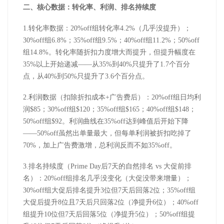
二、核心数据：转化率、利润、排名持续度
1.
转化率数据
：
20%off
组转化率
4.2%
（几乎没提升）；
30%off
组
6.8%
；
35%off
组
9.5%
；
40%off
组
11.2%
；
50%off
组
14.8%
。转化率随折扣力度增大而提升，但提升幅度在
35%
以上开始递减——从
35%
到
40%
只提升了
1.7
个百分
点，从
40%
到
50%
只提升了
3.6
个百分点。
2.
利润数据（扣除折扣成本
+
广告费后）：
20%off
组日均利
润
$85
；
30%off
组
$120
；
35%off
组
$165
；
40%off
组
$148
；
50%off
组
$92
。利润曲线在
35%off
达到峰值后开始下降
——
50%off
虽然出单量最大，但每单利润被折扣吃掉了
70%
，加上广告费激增，总利润反而不如
35%off
。
3.
排名持续度（
Prime Day
后
7
天的自然排名
vs
大促前排
名）：
20%off
组排名几乎没变化（大促没带来增量）；
30%off
组大促后排名提升
3
位但
7
天后回落
2
位；
35%off
组
大促后提升
8
位且
7
天后只回落
2
位（净提升
6
位）；
40%off
组提升
10
位但
7
天后回落
5
位（净提升
5
位）；
50%off
组提