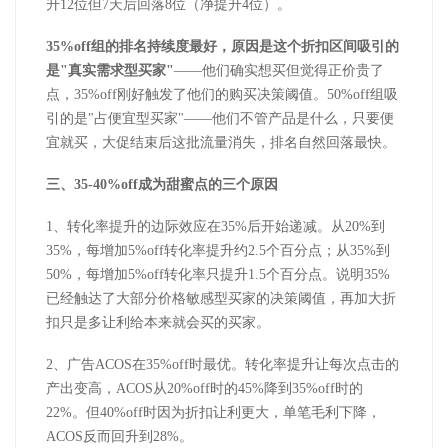
升
12
位但
7
天后回落
8
位（净提升
4
位）。
35%off
组的排名持续度最好，原因是这个折扣区间吸引的
是
"
真实需求型买家
"
——他们确实想买但觉得正价贵了
点，
35%off
刚好触发了他们的购买决策阈值。
50%off
组吸
引的是
"
占便宜型买家
"
——他们不管产品是什么，只要便
宜就买，大促结束后这批流量消失，排名自然回落最快。
三、
35-40%off
成为甜蜜点的三个原因
1
、
转化率提升的边际效应在
35%
后开始递减。从
20%
到
35%
，每增加
5%off
转化率提升约
2.5
个百分点；从
35%
到
50%
，每增加
5%off
转化率只提升
1.5
个百分点。说明
35%
已经触达了大部分价格敏感型买家的决策阈值，再加大折
扣只是多让利给本来就会买的买家。
2
、
广告
ACOS
在
35%off
时最优。转化率提升让每次点击的
产出变高，
ACOS
从
20%off
时的
45%
降到
35%off
时的
22%
。但
40%off
时因为折扣让利更大，单笔毛利下降，
ACOS
反而回升到
28%
。