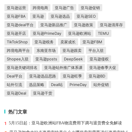
亚马逊运营
跨境电商
亚马逊广告
亚马逊促销
亚马逊FBA
亚马逊
亚马逊选品
亚马逊SEO
亚马逊deal平台
亚马逊新品推广
亚马逊政策
亚马逊清库存
亚马逊开店
亚马逊PrimeDay
亚马逊欧洲站
TEMU
TikTokShop
亚马逊税务
卖家成长
亚马逊FBM
跨境电商平台
东南亚市场
亚马逊跟卖
平台入驻
Shopee入驻
亚马逊posts
DeepSeek
亚马逊侵权
亚马逊关键词排名
亚马逊站外推广体系课
亚马逊春季大促
Deal平台
亚马逊选品思路
亚马逊旺季
亚马逊BD
站外引流
选品策略
Deal站
PrimeDay
站外促销
亚马逊Deal
亚马逊干货
热门文章
1
5月15日起：亚马逊欧洲站FBA物流费用下调与退货费全免解读