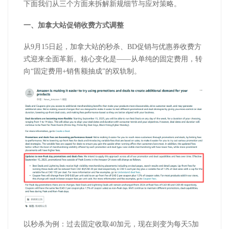
下面我们从三个方面来拆解新规细节与应对策略。
一、加拿大站促销收费方式调整
从
9
月
15
日起，加拿大站的秒杀、
BD
促销与优惠券收费方
式迎来全面革新。核心变化是——从单纯的固定费用，转
向“固定费用
+
销售额抽成”的双轨制。
以秒杀为例：过去固定收取
40
加元，现在则变为每天
5
加