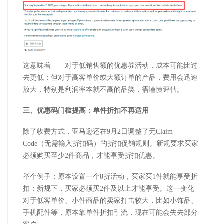
这意味着
——对于低销售额的优惠券活动，成本可能比过
去更低；但对于高客单价或大额订单的产品，费用会迅速
放大，特别是利润率本就不高的品类，需谨慎评估。
三、优惠码门槛提高：单件折扣不再适用
除了收费方式，亚马逊还在
9
月
2
日调整了无
Claim
Code
（无需输入折扣码）的折扣促销规则。新规要求买家
必须购买至少
2
件商品，才能享受折扣优惠。
举个例子：原本设置一个
8
折活动，买家买
1
件就能享受折
扣；新规下，买家必须买
2
件及以上才能享受。这一变化
对于低客单价、小件商品的卖家打击较大，比如小饰品、
手机配件等，原本靠单件折扣引流，现在可能会失去部分