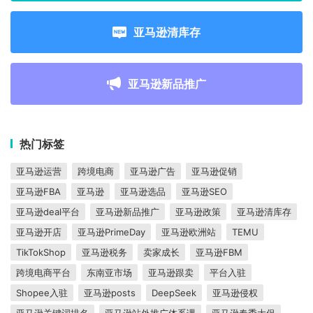
亚马逊清库存
亚马逊新品推广
热门标签
亚马逊运营
跨境电商
亚马逊广告
亚马逊促销
亚马逊FBA
亚马逊
亚马逊选品
亚马逊SEO
亚马逊deal平台
亚马逊新品推广
亚马逊政策
亚马逊清库存
亚马逊开店
亚马逊PrimeDay
亚马逊欧洲站
TEMU
TikTokShop
亚马逊税务
卖家成长
亚马逊FBM
跨境电商平台
东南亚市场
亚马逊跟卖
平台入驻
Shopee入驻
亚马逊posts
DeepSeek
亚马逊侵权
亚马逊关键词排名
亚马逊站外推广体系课
亚马逊春季大促