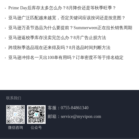
·
Prime Day后库存太多怎么办？8月降价还是等秋季旺季？
·
亚马逊广泛匹配越来越宽，否定关键词应该按词还是按意图？
·
亚马逊万圣节选品为什么要提前？Summerween正在拉长销售周期
·
亚马逊返校季库存没卖完怎么办？8月广告止损方法
·
跨境秋季选品现在还来得及吗？8月选品时间判断方法
·
亚马逊冲排名一天出100单有用吗？订单密度不等于排名稳定
联系我们
客服：
0755-84861340
邮箱：service@myvipon.com
微信咨询
公众号