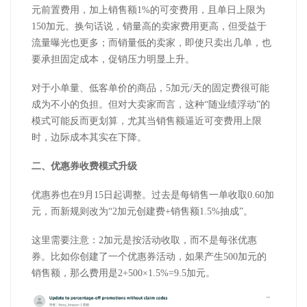
元前置费用，加上销售额
1%
的可变费用，且单日上限为
150
加元。换句话说，销量高的卖家费用更高，但受益于
流量曝光也更多；而销量低的卖家，即使只卖出几单，也
要承担固定成本，促销压力明显上升。
对于小单量、低客单价的商品，
5
加元
/
天的固定费很可能
成为不小的负担。但对大卖家而言，这种“随业绩浮动”的
模式可能反而更划算，尤其当销售额逼近可变费用上限
时，边际成本其实在下降。
二、优惠券收费模式升级
优惠券也在
9
月
15
日起调整。过去是每销售一单收取
0.60
加
元，而新规则改为“
2
加元创建费
+
销售额
1.5%
抽成”。
这里需要注意：
2
加元是按活动收取，而不是每张优惠
券。比如你创建了一个优惠券活动，如果产生
500
加元的
销售额，那么费用是
2+500
×
1.5%=9.5
加元。