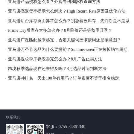
·
亚马逊产品侵权怎么查？外观专利和版权查询方法
·
亚马逊高退货率提示怎么解决？High Return Rate原因及优化方法
·
亚马逊后台库存页面异常怎么办？别急着改库存，先判断是不是系统
·
Prime Day后库存太多怎么办？8月降价还是等秋季旺季？
·
亚马逊广泛匹配越来越宽，否定关键词应该按词还是按意图？
·
亚马逊万圣节选品为什么要提前？Summerween正在拉长销售周期
·
亚马逊返校季库存没卖完怎么办？8月广告止损方法
·
跨境秋季选品现在还来得及吗？8月选品时间判断方法
·
亚马逊冲排名一天出100单有用吗？订单密度不等于排名稳定
联系我们
客服：
0755-84861340