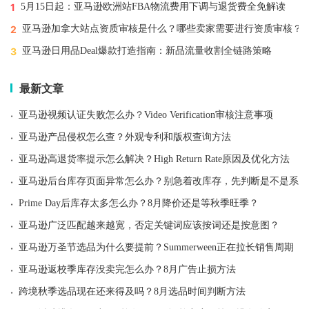
1
5月15日起：亚马逊欧洲站FBA物流费用下调与退货费全免解读
2
亚马逊加拿大站点资质审核是什么？哪些卖家需要进行资质审核？
3
亚马逊日用品Deal爆款打造指南：新品流量收割全链路策略
最新文章
·
亚马逊视频认证失败怎么办？Video Verification审核注意事项
·
亚马逊产品侵权怎么查？外观专利和版权查询方法
·
亚马逊高退货率提示怎么解决？High Return Rate原因及优化方法
·
亚马逊后台库存页面异常怎么办？别急着改库存，先判断是不是系统
·
Prime Day后库存太多怎么办？8月降价还是等秋季旺季？
·
亚马逊广泛匹配越来越宽，否定关键词应该按词还是按意图？
·
亚马逊万圣节选品为什么要提前？Summerween正在拉长销售周期
·
亚马逊返校季库存没卖完怎么办？8月广告止损方法
·
跨境秋季选品现在还来得及吗？8月选品时间判断方法