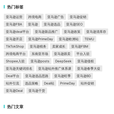
热门标签
亚马逊运营
跨境电商
亚马逊广告
亚马逊促销
亚马逊FBA
亚马逊
亚马逊选品
亚马逊SEO
亚马逊deal平台
亚马逊新品推广
亚马逊政策
亚马逊清库存
亚马逊开店
亚马逊PrimeDay
亚马逊欧洲站
TEMU
TikTokShop
亚马逊税务
卖家成长
亚马逊FBM
跨境电商平台
东南亚市场
亚马逊跟卖
平台入驻
Shopee入驻
亚马逊posts
DeepSeek
亚马逊侵权
亚马逊关键词排名
亚马逊站外推广体系课
亚马逊春季大促
Deal平台
亚马逊选品思路
亚马逊旺季
亚马逊BD
站外引流
选品策略
Deal站
PrimeDay
站外促销
亚马逊Deal
亚马逊干货
热门文章